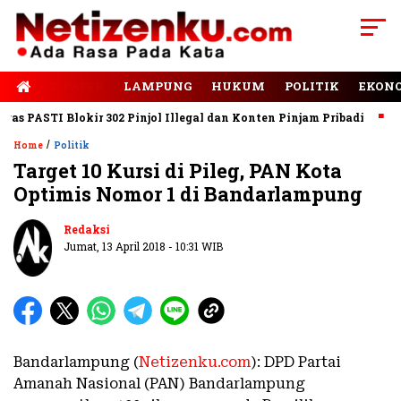
E-PAPER
LAMPUNG
HUKUM
POLITIK
EKON
 PASTI Blokir 302 Pinjol Illegal dan Konten Pinjam Pribadi
Jal
/
Home
Politik
Target 10 Kursi di Pileg, PAN Kota
Optimis Nomor 1 di Bandarlampung
Redaksi
Jumat, 13 April 2018 - 10:31 WIB
Bandarlampung (
Netizenku.com
): DPD Partai
Amanah Nasional (PAN) Bandarlampung