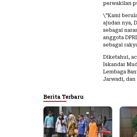
perwakilan p
\”Kami berula
ajudan nya, 
sebagai naras
anggota DPR
sebagai raky
Diketahui, a
Iskandar Mud
Lembaga Ban
Jarwadi, dan
Berita Terbaru