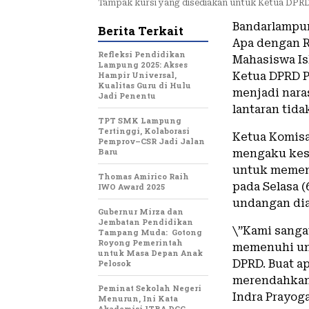
Tampak kursi yang disediakan untuk Ketua DPR
Bandarlampun
Berita Terkait
Apa dengan R
Refleksi Pendidikan
Mahasiswa Is
Lampung 2025: Akses
Hampir Universal,
Ketua DPRD P
Kualitas Guru di Hulu
menjadi nara
Jadi Penentu
lantaran tida
TPT SMK Lampung
Tertinggi, Kolaborasi
Ketua Komisa
Pemprov–CSR Jadi Jalan
Baru
mengaku kesa
untuk memenu
Thomas Amirico Raih
pada Selasa 
IWO Award 2025
undangan dia
Gubernur Mirza dan
Jembatan Pendidikan
\”Kami sanga
Tampang Muda: Gotong
Royong Pemerintah
memenuhi und
untuk Masa Depan Anak
DPRD. Buat a
Pelosok
merendahkan 
Peminat Sekolah Negeri
Indra Prayoga
Menurun, Ini Kata
Akademisi ITBA DCC