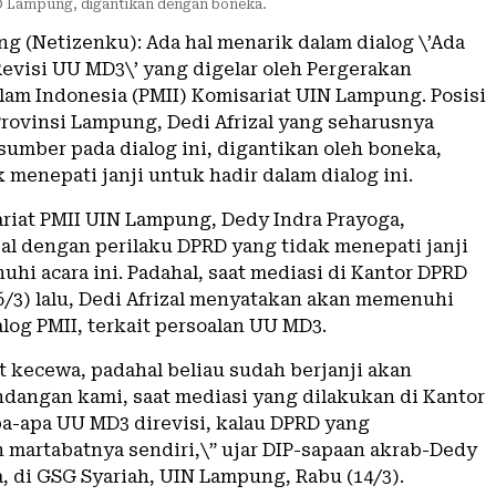
D Lampung, digantikan dengan boneka.
g (Netizenku): Ada hal menarik dalam dialog \’Ada
evisi UU MD3\’ yang digelar oleh Pergerakan
lam Indonesia (PMII) Komisariat UIN Lampung. Posisi
rovinsi Lampung, Dedi Afrizal yang seharusnya
sumber pada dialog ini, digantikan oleh boneka,
k menepati janji untuk hadir dalam dialog ini.
riat PMII UIN Lampung, Dedy Indra Prayoga,
l dengan perilaku DPRD yang tidak menepati janji
hi acara ini. Padahal, saat mediasi di Kantor DPRD
(6/3) lalu, Dedi Afrizal menyatakan akan memenuhi
log PMII, terkait persoalan UU MD3.
t kecewa, padahal beliau sudah berjanji akan
angan kami, saat mediasi yang dilakukan di Kantor
pa-apa UU MD3 direvisi, kalau DPRD yang
martabatnya sendiri,\” ujar DIP-sapaan akrab-Dedy
, di GSG Syariah, UIN Lampung, Rabu (14/3).