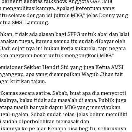
 berhenti sebatas talkshow. Anggota GAPEMBI
a mengaplikasikannya. Apalagi ketentuan yang
tu selaras dengan isi juknis MBG,” jelas Donny yang
etua SMSI Lampung.
kan, tidak ada alasan bagi SPPG untuk abai dan lalai
anakan tugas, karena semua itu sudah dibayar oleh
Jadi sejatinya ini bukan kerja sukarela, tapi negara
kan anggaran besar untuk mengongkosi MBG.”
misioner Sekber Hendri Std yang juga Ketua AMSI
ganggap, apa yang disampaikan Wagub Jihan tak
gai kritikan tajam.
ikemas secara satire. Sebab, buat apa dia menyoroti
salnya, kalau tidak ada masalah di sana. Publik juga
betapa masih banyak dapur MBG yang menyiapkan
ugal-ugalan. Sebab sudah jelas-jelas belum memiliki
api sudah diperbolehkan memasak dan
ikannya ke pelajar. Kenapa bisa begitu, seharusnya