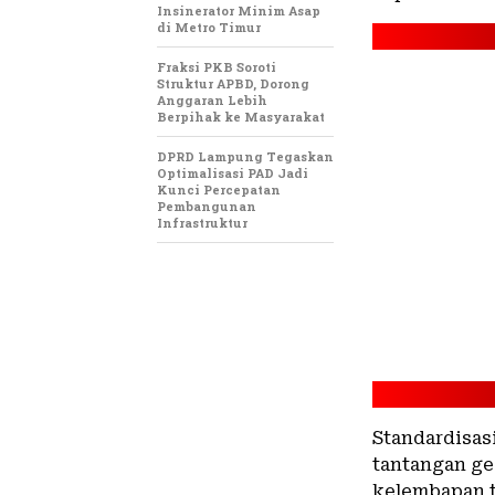
Insinerator Minim Asap
di Metro Timur
Fraksi PKB Soroti
Struktur APBD, Dorong
Anggaran Lebih
Berpihak ke Masyarakat
DPRD Lampung Tegaskan
Optimalisasi PAD Jadi
Kunci Percepatan
Pembangunan
Infrastruktur
​Standardisas
tantangan ge
kelembapan t