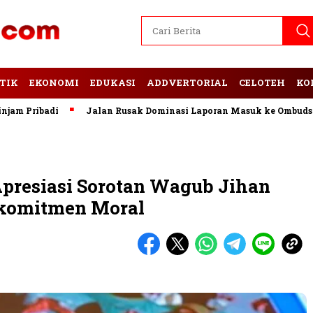
TIK
EKONOMI
EDUKASI
ADDVERTORIAL
CELOTEH
KO
badi
Jalan Rusak Dominasi Laporan Masuk ke Ombudsman La
resiasi Sorotan Wagub Jihan
rkomitmen Moral