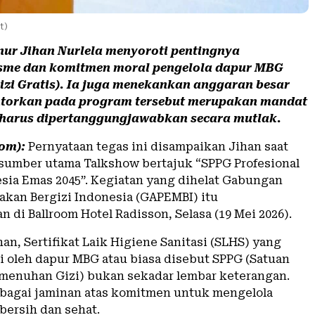
t)
ur Jihan Nurlela menyoroti pentingnya
isme dan komitmen moral pengelola dapur MBG
zi Gratis). Ia juga menekankan anggaran besar
ntorkan pada program tersebut merupakan mandat
 harus dipertanggungjawabkan secara mutlak.
om):
Pernyataan tegas ini disampaikan Jihan saat
sumber utama Talkshow bertajuk “SPPG Profesional
sia Emas 2045”. Kegiatan yang dihelat Gabungan
kan Bergizi Indonesia (GAPEMBI) itu
 di Ballroom Hotel Radisson, Selasa (19 Mei 2026).
an, Sertifikat Laik Higiene Sanitasi (SLHS) yang
ki oleh dapur MBG atau biasa disebut SPPG (Satuan
menuhan Gizi) bukan sekadar lembar keterangan.
bagai jaminan atas komitmen untuk mengelola
bersih dan sehat.