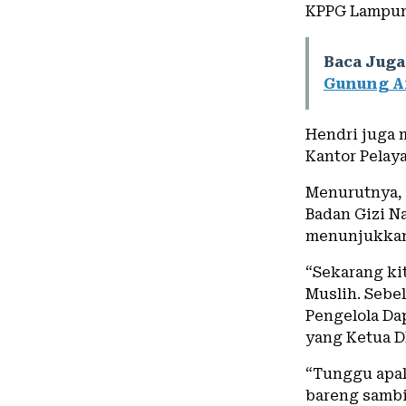
KPPG Lampung
Baca Juga
Gunung A
Hendri juga 
Kantor Pelay
Menurutnya, 
Badan Gizi N
menunjukkan 
“Sekarang ki
Muslih. Sebe
Pengelola Da
yang Ketua D
“Tunggu apa
bareng sambil