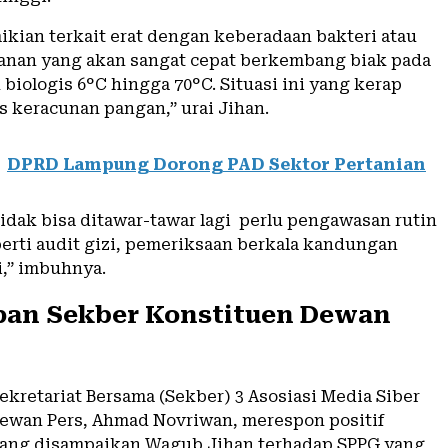
ikian terkait erat dengan keberadaan bakteri atau
nan yang akan sangat cepat berkembang biak pada
biologis 6°C hingga 70°C. Situasi ini yang kerap
 keracunan pangan,” urai Jihan.
DPRD Lampung Dorong PAD Sektor Pertanian
idak bisa ditawar-tawar lagi
perlu pengawasan rutin
perti audit gizi, pemeriksaan berkala kandungan
li,” imbuhnya.
an Sekber Konstituen Dewan
ekretariat Bersama (Sekber) 3 Asosiasi Media Siber
ewan Pers, Ahmad Novriwan, merespon positif
ang disampaikan Wagub Jihan terhadap SPPG yang