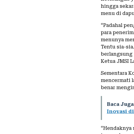
hingga sekar
menu di dap
“Padahal pen
para penerima
menunya meng
Tentu sia-sia
berlangsung 
Ketua JMSI 
Sementara Ko
mencermati l
benar mengi
Baca Juga
Inovasi d
“Hendaknya s