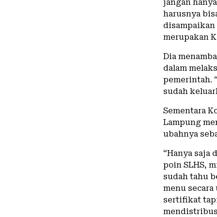
jangan hanya
harusnya bis
disampaikan i
merupakan K
Dia menambah
dalam melaks
pemerintah. “
sudah keluar
Sementara Ko
Lampung men
ubahnya seba
“Hanya saja d
poin SLHS, mi
sudah tahu 
menu secara 
sertifikat t
mendistribus