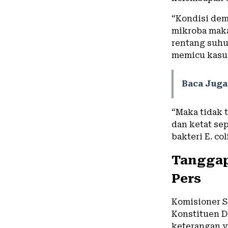
“Kondisi dem
mikroba maka
rentang suhu 
memicu kasus
Baca Juga
“Maka tidak t
dan ketat se
bakteri E. co
Tanggap
Pers
Komisioner S
Konstituen D
keterangan y