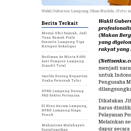
​Wakil Gubernur Lampung Jihan Nurlela. (Foto: is
Wakil Gubern
Berita Terkait
profesional
Mesuji Ukir Sejarah, Jadi
(Makan Bergi
Tuan Rumah Piala
Soeratin Lampung Tiga
yang digelo
Kategori Sekaligus
rakyat yang
Budiman As Minta 8.000
(Netizenku.c
Aset Pemprov Lampung
Diaudit Total
menjadi nara
untuk Indone
Imelda Dorong Kepastian
Usaha Peternak Telur
Pengusaha Ma
dilangsungkan
DPRD Lampung Dorong
PAD Sektor Pertanian
Dikatakan Jih
El Nino Ancam Lampung,
harus dimili
BPBD Lampung Siaga
Pelayanan Pe
Penuh
Melainkan se
Mahasiswa Malahayati
dapur secara 
Sosialisasikan