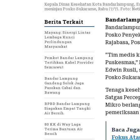
Kepala Dinas Kesehatan Kota Bandarlampung, E
meninjau Posko Sukarame, Rabu (7/7). Foto: Ne
Bandarlamp
Berita Terkait
Bandarlampun
Mayang: Sinergi Lintas
Posko Penyek
Lembaga Kunci
Perlindungan
Rajabasa, Po
Masyarakat
“Tim medis ki
Pemkot Bandar Lampung
Puskesmas,” 
Tertibkan Kabel Provider
Semrawut
Edwin Rusli,
Posko Sukara
Bandar Lampung
Gandeng Solok Jaga
Pasokan Cabai dan
Tenaga keseh
Bawang
Satgas Perce
BPBD Bandar Lampung
Mikro berlan
Siagakan Empat Tangki
pemeriksaan 
Air Bersih
80 KK di Way Laga
Terima Bantuan Air
Baca Juga
Bersih
Fokus Ata