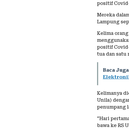
positif Covid
Mereka dalam
Lampung sep
Kelima orang 
menggunakan 
positif Covid
tua dan satu 
Baca Juga
Elektroni
Kelimanya di
Unila) denga
penumpang la
“Hari pertam
bawa ke RS Un