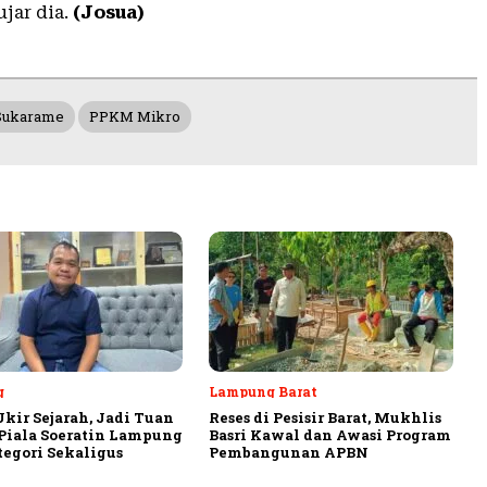
ujar dia.
(Josua)
Sukarame
PPKM Mikro
g
Lampung Barat
Ukir Sejarah, Jadi Tuan
Reses di Pesisir Barat, Mukhlis
iala Soeratin Lampung
Basri Kawal dan Awasi Program
tegori Sekaligus
Pembangunan APBN