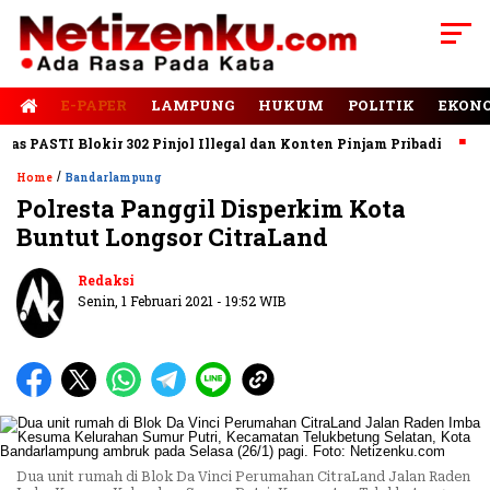
E-PAPER
LAMPUNG
HUKUM
POLITIK
EKON
PASTI Blokir 302 Pinjol Illegal dan Konten Pinjam Pribadi
Jala
/
Home
Bandarlampung
Polresta Panggil Disperkim Kota
Buntut Longsor CitraLand
Redaksi
Senin, 1 Februari 2021 - 19:52 WIB
Dua unit rumah di Blok Da Vinci Perumahan CitraLand Jalan Raden