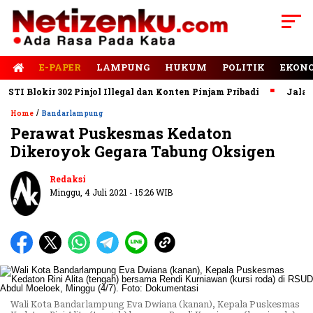
E-PAPER
LAMPUNG
HUKUM
POLITIK
EKON
I Blokir 302 Pinjol Illegal dan Konten Pinjam Pribadi
Jalan Ru
/
Home
Bandarlampung
Perawat Puskesmas Kedaton
Dikeroyok Gegara Tabung Oksigen
Redaksi
Minggu, 4 Juli 2021 - 15:26 WIB
Wali Kota Bandarlampung Eva Dwiana (kanan), Kepala Puskesmas