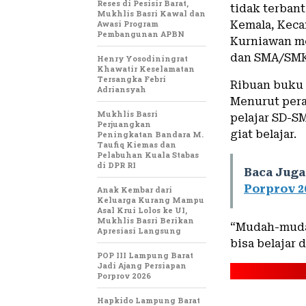
Reses di Pesisir Barat,
tidak terbant
Mukhlis Basri Kawal dan
Awasi Program
Kemala, Kecam
Pembangunan APBN
Kurniawan me
dan SMA/SMK
Henry Yosodiningrat
Khawatir Keselamatan
Tersangka Febri
Ribuan buku 
Adriansyah
Menurut pera
Mukhlis Basri
pelajar SD-S
Perjuangkan
giat belajar.
Peningkatan Bandara M.
Taufiq Kiemas dan
Pelabuhan Kuala Stabas
di DPR RI
Baca Juga
Porprov 2
Anak Kembar dari
Keluarga Kurang Mampu
Asal Krui Lolos ke UI,
Mukhlis Basri Berikan
“Mudah-mudah
Apresiasi Langsung
bisa belajar 
POP III Lampung Barat
Jadi Ajang Persiapan
Porprov 2026
Hapkido Lampung Barat