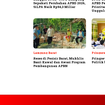
Sepakati Perubahan APBD 2026,
APBD Pe
SiLPA Naik Rp94,3 Miliar
Priorit
Unggula
Lampung Barat
Pringse
Reses di Pesisir Barat, Mukhlis
Pringse
Basri Kawal dan Awasi Program
Politik
Pembangunan APBN