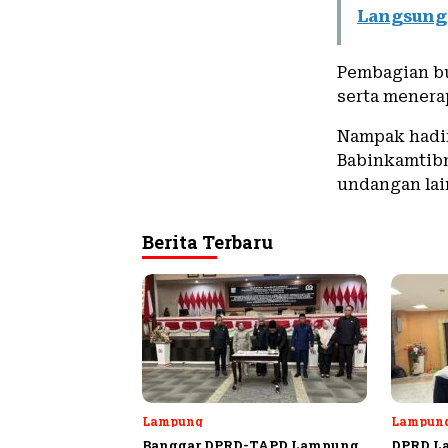
Langsung
Pembagian bu
serta menera
Nampak hadir
Babinkamtib
undangan lai
Berita Terbaru
Lampung
Lampun
Banggar DPRD-TAPD Lampung
DPRD L