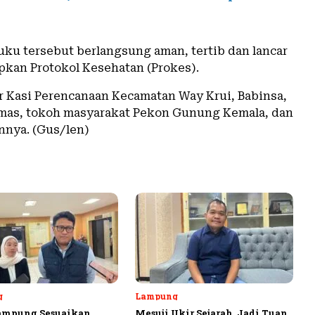
ku tersebut berlangsung aman, tertib dan lancar
pkan Protokol Kesehatan (Prokes).
 Kasi Perencanaan Kecamatan Way Krui, Babinsa,
mas, tokoh masyarakat Pekon Gunung Kemala, dan
nnya. (Gus/len)
g
Lampung
ampung Sesuaikan
Mesuji Ukir Sejarah, Jadi Tuan