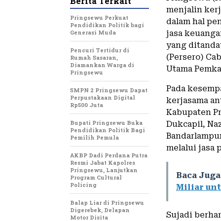
Berita Terkait
menjalin ker
Pringsewu Perkuat
dalam hal pe
Pendidikan Politik bagi
Generasi Muda
jasa keuanga
yang ditanda
Pencuri Tertidur di
(Persero) Ca
Rumah Sasaran,
Diamankan Warga di
Utama Pemkab
Pringsewu
Pada kesempa
SMPN 2 Pringsewu Dapat
Perpustakaan Digital
kerjasama an
Rp500 Juta
Kabupaten Pr
Bupati Pringsewu Buka
Dukcapil, Na
Pendidikan Politik Bagi
Bandarlampu
Pemilih Pemula
melalui jasa 
AKBP Dadi Perdana Putra
Resmi Jabat Kapolres
Pringsewu, Lanjutkan
Baca Juga
Program Cultural
Policing
Miliar un
Balap Liar di Pringsewu
Digerebek, Delapan
Sujadi berha
Motor Disita