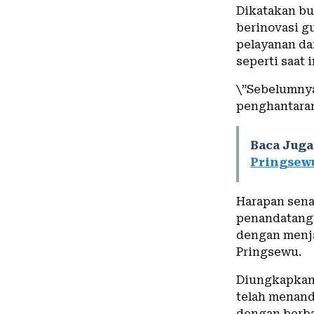
Dikatakan bu
berinovasi 
pelayanan da
seperti saat i
\”Sebelumnya
penghantara
Baca Juga
Pringsew
Harapan sena
penandatanga
dengan menja
Pringsewu.
Diungkapkan 
telah menand
dengan berba