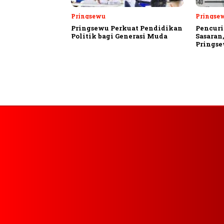
Pringsewu
Pringse
Pringsewu Perkuat Pendidikan
Pencuri
Politik bagi Generasi Muda
Sasaran
Prings