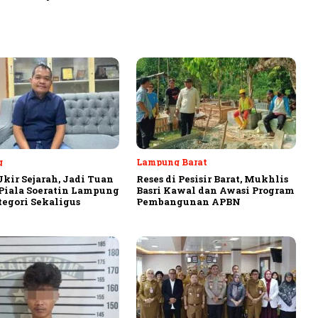
g
Lampung Barat
Ukir Sejarah, Jadi Tuan
Reses di Pesisir Barat, Mukhlis
iala Soeratin Lampung
Basri Kawal dan Awasi Program
tegori Sekaligus
Pembangunan APBN