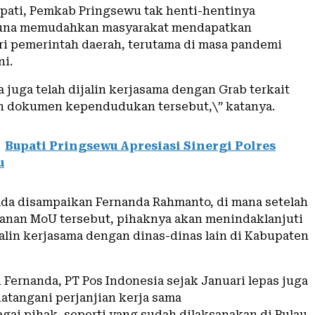
pati, Pemkab Pringsewu tak henti-hentinya
guna memudahkan masyarakat mendapatkan
ri pemerintah daerah, terutama di masa pandemi
ni.
 juga telah dijalin kerjasama dengan Grab terkait
n dokumen kependudukan tersebut,\” katanya.
Bupati Pringsewu Apresiasi Sinergi Polres
u
da disampaikan Fernanda Rahmanto, di mana setelah
nan MoU tersebut, pihaknya akan menindaklanjuti
lin kerjasama dengan dinas-dinas lain di Kabupaten
Fernanda, PT Pos Indonesia sejak Januari lepas juga
atangani perjanjian kerja sama
gai pihak, seperti yang sudah dilaksanakan di Pulau