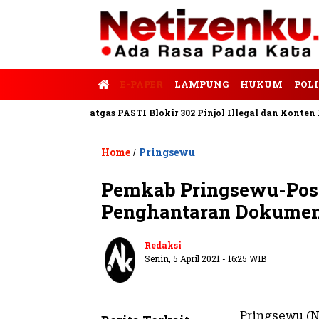
E-PAPER
LAMPUNG
HUKUM
POLI
s Tempo
Satgas PASTI Blokir 302 Pinjol Illegal dan Konten Pinj
Home
Pringsewu
/
Pemkab Pringsewu-Pos 
Penghantaran Dokume
Redaksi
Senin, 5 April 2021 - 16:25 WIB
Pringsewu (N