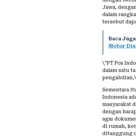
Jawa, denga
dalam rangka
tersebut dap
Baca Juga
Motor Dis
\”PT Pos Ind
dalam satu ta
pengabdian,\
Sementara it
Indonesia ad
masyarakat d
dengan harap
agar dokumen
di rumah, ke
ditanggung o