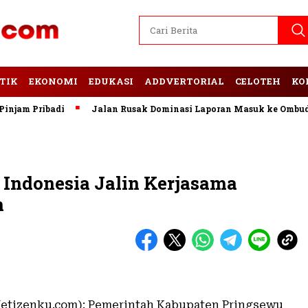
TIK
EKONOMI
EDUKASI
ADDVERTORIAL
CELOTEH
KO
am Pribadi
Jalan Rusak Dominasi Laporan Masuk ke Ombudsm
Indonesia Jalin Kerjasama
n
etizenku.com): Pemerintah Kabupaten Pringsewu