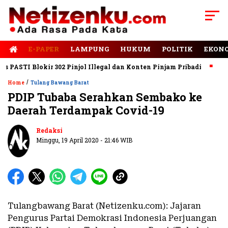
E-PAPER
LAMPUNG
HUKUM
POLITIK
EKON
STI Blokir 302 Pinjol Illegal dan Konten Pinjam Pribadi
Jalan 
/
Home
Tulang Bawang Barat
PDIP Tubaba Serahkan Sembako ke
Daerah Terdampak Covid-19
Redaksi
Minggu, 19 April 2020 - 21:46 WIB
Tulangbawang Barat (Netizenku.com): Jajaran
Pengurus Partai Demokrasi Indonesia Perjuangan