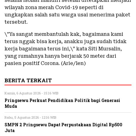
selama isolasi mandiri setelah ditetapkan menjadi
wilayah zona merah Covid-19 seperti di
ungkapkan salah satu warga usai menerima paket
tersebut.
\”Ya sangat membantulah kak, bagaimana kami
terus nggak bisa kerja, anakku juga sudah tidak
kerja bagaimana terus ini,\” kata Siti Mursalin,
yang rumahnya hanya berjarak 50 meter dari
pasien positif Corona. (Arie/len)
BERITA TERKAIT
Kamis, 6 Agustus 2026 - 15:16 WIB
Pringsewu Perkuat Pendidikan Politik bagi Generasi
Muda
Rabu, 5 Agustus 2026 - 12:16 WIB
SMPN 2 Pringsewu Dapat Perpustakaan Digital Rp500
Juta