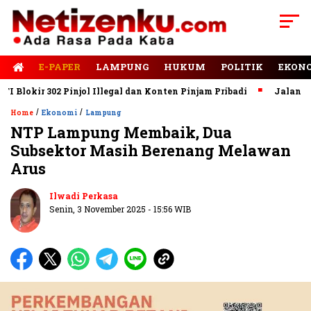
E-PAPER
LAMPUNG
HUKUM
POLITIK
EKON
lokir 302 Pinjol Illegal dan Konten Pinjam Pribadi
Jalan Rusa
/
/
Home
Ekonomi
Lampung
NTP Lampung Membaik, Dua
Subsektor Masih Berenang Melawan
Arus
Ilwadi Perkasa
Senin, 3 November 2025 - 15:56 WIB