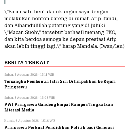
\”Salah satu bentuk dukungan saya dengan
melakukan nonton bareng di rumah Arip Ifandi,
dan Alhamdulillah petarung yang di juluki
\”Macan Suoh\” tersebut berhasil menang TKO,
dan kita berdoa semoga ke depan prestasi Arip
akan lebih tinggi lagi,\” harap Mandala. (Iwan/len)
BERITA TERKAIT
Sabtu, 8 Agustus 2026 - 13:11 WIB
Tersangka Pembunuh Istri Siri Dilimpahkan ke Kejari
Pringsewu
Sabtu, 8 Agustus 2026 - 13:08 WIB
PWI Pringsewu Gandeng Empat Kampus Tingkatkan
Literasi Media
Kamis, 6 Agustus 2026 - 15:16 WIB
Pringsewu Perkuat Pendidikan Politik bagi Generasi