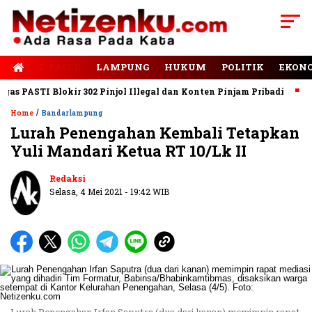
E-PAPER
LAMPUNG
HUKUM
POLITIK
EKON
 PASTI Blokir 302 Pinjol Illegal dan Konten Pinjam Pribadi
Jal
/
Home
Bandarlampung
Lurah Penengahan Kembali Tetapkan
Yuli Mandari Ketua RT 10/Lk II
Baca Juga
Eva Dorong Pelestarian
Kuliner Tradisional Lampung
Redaksi
Selasa, 4 Mei 2021 - 19:42 WIB