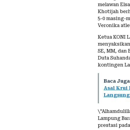
melawan Elsa 
Khotijah ber
5-0 masing-m
Veronika atle
Ketua KONI L
menyaksikan 
SE, MM, dan B
Duta Suhanda
kontingen La
Baca Juga
Asal Krui 
Langsung
\”Alhamdulill
Lampung Bara
prestasi pad