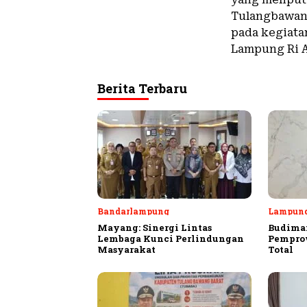
Tulangbawang
pada kegiata
Lampung Ri A
Berita Terbaru
Bandarlampung
Lampun
Mayang: Sinergi Lintas
Budiman
Lembaga Kunci Perlindungan
Pempro
Masyarakat
Total