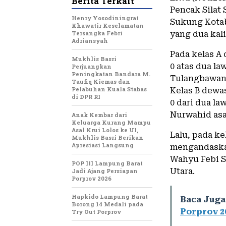
Berita Terkait
Pencak Silat
Henry Yosodiningrat
Sukung Kotab
Khawatir Keselamatan
Tersangka Febri
yang dua kal
Adriansyah
Pada kelas A
Mukhlis Basri
0 atas dua la
Perjuangkan
Peningkatan Bandara M.
Tulangbawang
Taufiq Kiemas dan
Pelabuhan Kuala Stabas
Kelas B dewa
di DPR RI
0 dari dua l
Nurwahid asa
Anak Kembar dari
Keluarga Kurang Mampu
Asal Krui Lolos ke UI,
Lalu, pada ke
Mukhlis Basri Berikan
Apresiasi Langsung
mengandaskan
Wahyu Febi S
POP III Lampung Barat
Utara.
Jadi Ajang Persiapan
Porprov 2026
Hapkido Lampung Barat
Baca Juga
Borong 14 Medali pada
Porprov 2
Try Out Porprov