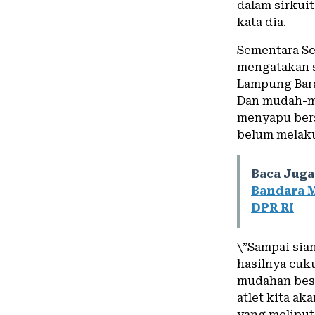
dalam sirkuit
kata dia.
Sementara Se
mengatakan s
Lampung Bara
Dan mudah-mu
menyapu bers
belum melak
Baca Juga
Bandara M
DPR RI
\”Sampai sian
hasilnya cuk
mudahan beso
atlet kita ak
yang meliput