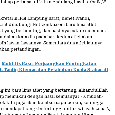
 tahap pertama ini kita mendulang hasil terbaik,\”
kretaris IPSI Lampung Barat, Kenet Ivandi,
aat dihubungi Netizenku.com baru lima atlet
t yang bertanding, dan hasilnya cukup membuat.
dahan kata dia pada hari kedua atlet akan
ih lawan-lawannya. Sementara dua atlet lainnya
ukan pertandingan.
Mukhlis Basri Perjuangkan Peningkatan
. Taufiq Kiemas dan Pelabuhan Kuala Stabas di
g ini baru lima atlet yang bertarung, Alhamdulillah
up memukau dengan hasil semuanya 5-0, mudah-
k kita juga akan kembali sapu bersih, sehingga
an mendapat rangkin tertinggi untuk wilayah zona 3,
i kabupaten Lampung Barat, Lampung Utara,