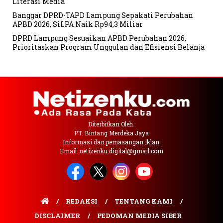
Literasi Media
Banggar DPRD-TAPD Lampung Sepakati Perubahan
APBD 2026, SiLPA Naik Rp94,3 Miliar
DPRD Lampung Sesuaikan APBD Perubahan 2026,
Prioritaskan Program Unggulan dan Efisiensi Belanja
Diterbitkan Oleh :
PT. Bintang Merdeka Jaya
Informasi dan pemasangan iklan:
Email: netizenku.digital@gmail.com
REDAKSI
TENTANG KAMI
DISCLAIMER
PEDOMAN MEDIA SIBER