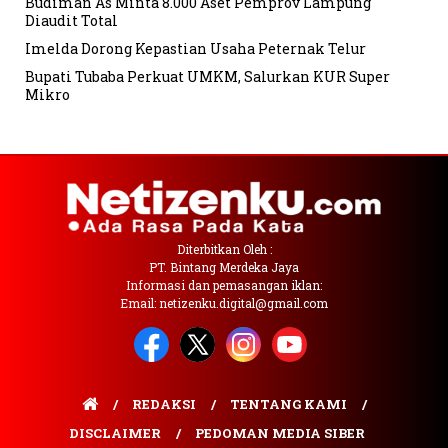
Budiman As Minta 8.000 Aset Pemprov Lampung
Diaudit Total
Imelda Dorong Kepastian Usaha Peternak Telur
Bupati Tubaba Perkuat UMKM, Salurkan KUR Super
Mikro
Diterbitkan Oleh :
PT. Bintang Merdeka Jaya
Informasi dan pemasangan iklan:
Email: netizenku.digital@gmail.com
REDAKSI
TENTANG KAMI
DISCLAIMER
PEDOMAN MEDIA SIBER