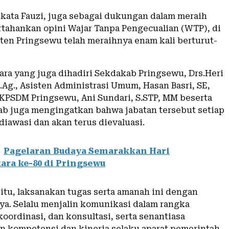
, kata Fauzi, juga sebagai dukungan dalam meraih
tahankan opini Wajar Tanpa Pengecualian (WTP), di
en Pringsewu telah meraihnya enam kali berturut-
cara yang juga dihadiri Sekdakab Pringsewu, Drs.Heri
.Ag., Asisten Administrasi Umum, Hasan Basri, SE,
KPSDM Pringsewu, Ani Sundari, S.STP, MM beserta
ab juga mengingatkan bahwa jabatan tersebut setiap
diawasi dan akan terus dievaluasi.
Pagelaran Budaya Semarakkan Hari
ra ke-80 di Pringsewu
 itu, laksanakan tugas serta amanah ini dengan
ya. Selalu menjalin komunikasi dalam rangka
koordinasi, dan konsultasi, serta senantiasa
 kompetensi dan kinerja selaku aparat pemerintah