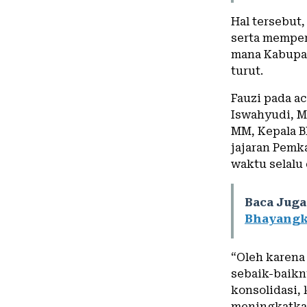
Hal tersebut
serta memper
mana Kabupat
turut.
Fauzi pada a
Iswahyudi, M
MM, Kepala B
jajaran Pemk
waktu selalu 
Baca Juga
Bhayangka
“Oleh karena
sebaik-baikn
konsolidasi, 
meningkatkan