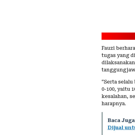
Fauzi berhar
tugas yang d
dilaksanakan
tanggungjaw
“Serta selal
0-100, yaitu
kesalahan, s
harapnya.
Baca Juga
Dijual un