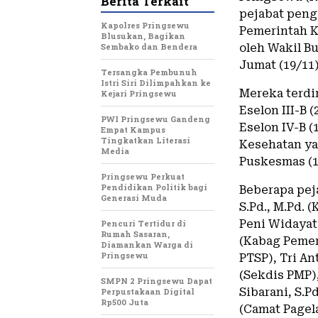
Berita Terkait
pejabat peng
Kapolres Pringsewu
Pemerintah K
Blusukan, Bagikan
Sembako dan Bendera
oleh Wakil B
Jumat (19/11)
Tersangka Pembunuh
Istri Siri Dilimpahkan ke
Mereka terdir
Kejari Pringsewu
Eselon III-B 
PWI Pringsewu Gandeng
Eselon IV-B 
Empat Kampus
Tingkatkan Literasi
Kesehatan ya
Media
Puskesmas (1
Pringsewu Perkuat
Pendidikan Politik bagi
Beberapa pej
Generasi Muda
S.Pd., M.Pd. 
Peni Widayati
Pencuri Tertidur di
Rumah Sasaran,
(Kabag Pemer
Diamankan Warga di
Pringsewu
PTSP), Tri An
(Sekdis PMP)
SMPN 2 Pringsewu Dapat
Sibarani, S.P
Perpustakaan Digital
Rp500 Juta
(Camat Pagela