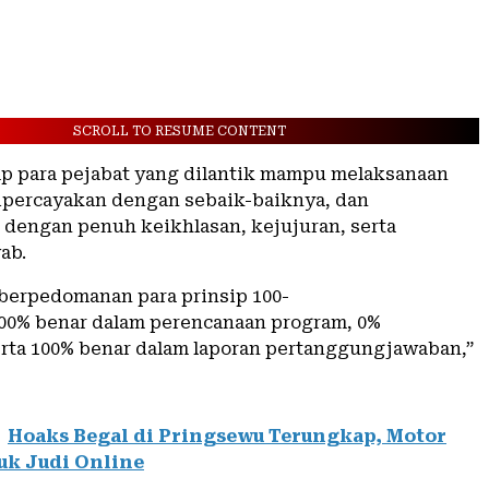
SCROLL TO RESUME CONTENT
ap para pejabat yang dilantik mampu melaksanaan
ipercayakan dengan sebaik-baiknya, dan
 dengan penuh keikhlasan, kejujuran, serta
ab.
u berpedomanan para prinsip 100-
 100% benar dalam perencanaan program, 0%
erta 100% benar dalam laporan pertanggungjawaban,”
Hoaks Begal di Pringsewu Terungkap, Motor
tuk Judi Online