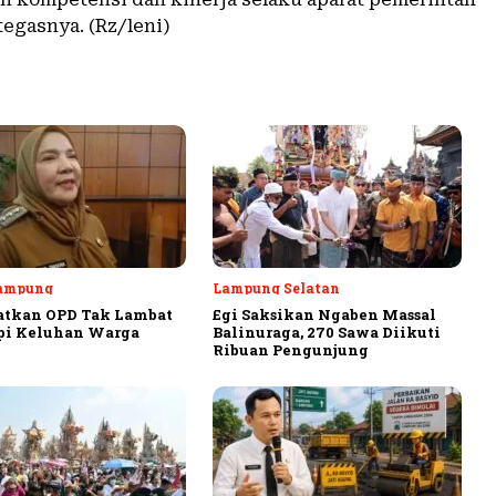
tegasnya. (Rz/leni)
ampung
Lampung Selatan
atkan OPD Tak Lambat
Egi Saksikan Ngaben Massal
pi Keluhan Warga
Balinuraga, 270 Sawa Diikuti
Ribuan Pengunjung