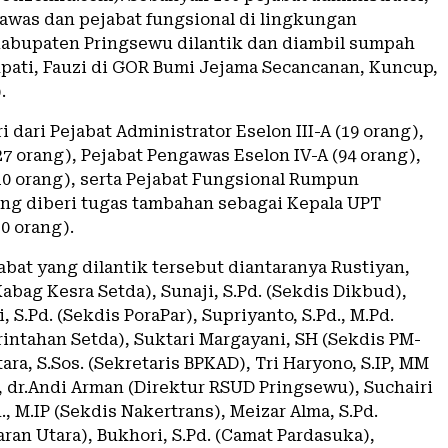
awas dan pejabat fungsional di lingkungan
abupaten Pringsewu dilantik dan diambil sumpah
upati, Fauzi di GOR Bumi Jejama Secancanan, Kuncup,
.
i dari Pejabat Administrator Eselon III-A (19 orang),
(27 orang), Pejabat Pengawas Eselon IV-A (94 orang),
(10 orang), serta Pejabat Fungsional Rumpun
ng diberi tugas tambahan sebagai Kepala UPT
0 orang).
abat yang dilantik tersebut diantaranya Rustiyan,
(Kabag Kesra Setda), Sunaji, S.Pd. (Sekdis Dikbud),
, S.Pd. (Sekdis PoraPar), Supriyanto, S.Pd., M.Pd.
intahan Setda), Suktari Margayani, SH (Sekdis PM-
tara, S.Sos. (Sekretaris BPKAD), Tri Haryono, S.IP, MM
, dr.Andi Arman (Direktur RSUD Pringsewu), Suchairi
d., M.IP (Sekdis Nakertrans), Meizar Alma, S.Pd.
ran Utara), Bukhori, S.Pd. (Camat Pardasuka),