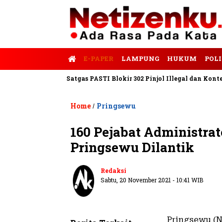
E-PAPER
LAMPUNG
HUKUM
POLI
lis Tempo
Satgas PASTI Blokir 302 Pinjol Illegal dan Konten Pi
Home
Pringsewu
/
160 Pejabat Administra
Pringsewu Dilantik
Redaksi
Sabtu, 20 November 2021 - 10:41 WIB
Pringsewu (N