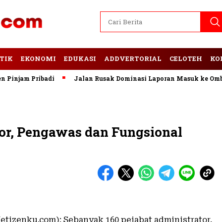
TIK
EKONOMI
EDUKASI
ADDVERTORIAL
CELOTEH
KO
njam Pribadi
Jalan Rusak Dominasi Laporan Masuk ke Ombud
tor, Pengawas dan Fungsional
etizenku.com): Sebanyak 160 pejabat administrator,