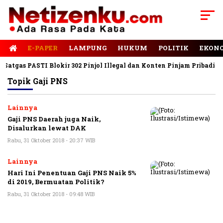
E-PAPER
LAMPUNG
HUKUM
POLITIK
EKON
Satgas PASTI Blokir 302 Pinjol Illegal dan Konten Pinjam Pribadi
Topik
Gaji PNS
Lainnya
Gaji PNS Daerah juga Naik,
Disalurkan lewat DAK
Rabu, 31 Oktober 2018 - 20:37 WIB
Lainnya
Hari Ini Penentuan Gaji PNS Naik 5%
di 2019, Bermuatan Politik?
Rabu, 31 Oktober 2018 - 09:48 WIB