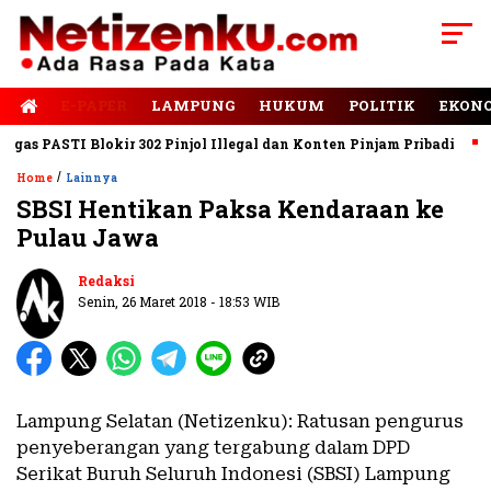
E-PAPER
LAMPUNG
HUKUM
POLITIK
EKON
s PASTI Blokir 302 Pinjol Illegal dan Konten Pinjam Pribadi
Ja
/
Home
Lainnya
SBSI Hentikan Paksa Kendaraan ke
Pulau Jawa
Redaksi
Senin, 26 Maret 2018 - 18:53 WIB
Lampung Selatan (Netizenku): Ratusan pengurus
penyeberangan yang tergabung dalam DPD
Serikat Buruh Seluruh Indonesi (SBSI) Lampung