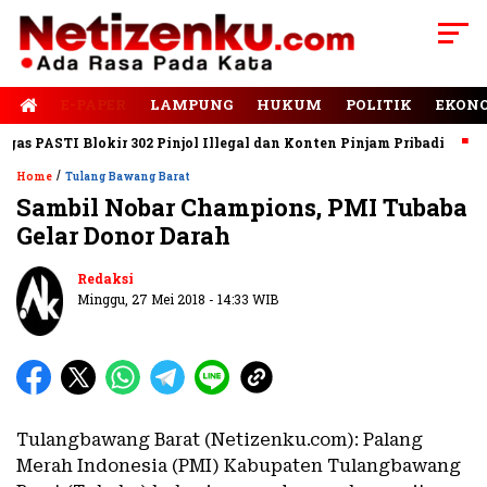
E-PAPER
LAMPUNG
HUKUM
POLITIK
EKON
 PASTI Blokir 302 Pinjol Illegal dan Konten Pinjam Pribadi
Jal
/
Home
Tulang Bawang Barat
Sambil Nobar Champions, PMI Tubaba
Gelar Donor Darah
Redaksi
Minggu, 27 Mei 2018 - 14:33 WIB
Tulangbawang Barat (Netizenku.com): Palang
Merah Indonesia (PMI) Kabupaten Tulangbawang