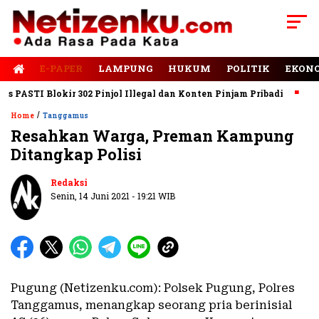
E-PAPER
LAMPUNG
HUKUM
POLITIK
EKON
ASTI Blokir 302 Pinjol Illegal dan Konten Pinjam Pribadi
Jalan
/
Home
Tanggamus
Resahkan Warga, Preman Kampung
Ditangkap Polisi
Redaksi
Senin, 14 Juni 2021 - 19:21 WIB
Pugung (Netizenku.com): Polsek Pugung, Polres
Tanggamus, menangkap seorang pria berinisial