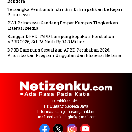
Bendera
Tersangka Pembunuh Istri Siri Dilimpahkan ke Kejari
Pringsewu
PWI Pringsewu Gandeng Empat Kampus Tingkatkan
Literasi Media
Banggar DPRD-TAPD Lampung Sepakati Perubahan
APBD 2026, SiLPA Naik Rp94,3 Miliar
DPRD Lampung Sesuaikan APBD Perubahan 2026,
Prioritaskan Program Unggulan dan Efisiensi Belanja
Diterbitkan Oleh :
PT. Bintang Merdeka Jaya
Informasi dan pemasangan iklan:
Email: netizenku.digital@gmail.com