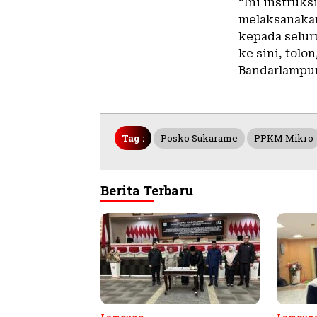
“Ini instruks
melaksanakan
kepada selur
ke sini, tol
Bandarlampun
Tag :
Posko Sukarame
PPKM Mikro
Berita Terbaru