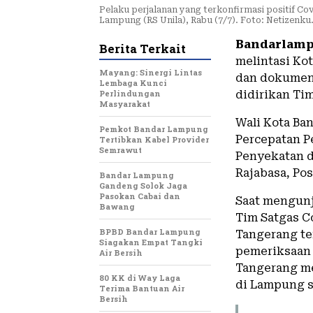
Pelaku perjalanan yang terkonfirmasi positif Co
Lampung (RS Unila), Rabu (7/7). Foto: Netizenk
Bandarlamp
Berita Terkait
melintasi Ko
Mayang: Sinergi Lintas
dan dokumen 
Lembaga Kunci
Perlindungan
didirikan Ti
Masyarakat
Wali Kota Ba
Pemkot Bandar Lampung
Percepatan P
Tertibkan Kabel Provider
Semrawut
Penyekatan d
Rajabasa, Po
Bandar Lampung
Gandeng Solok Jaga
Pasokan Cabai dan
Saat mengunj
Bawang
Tim Satgas C
BPBD Bandar Lampung
Tangerang te
Siagakan Empat Tangki
pemeriksaan 
Air Bersih
Tangerang me
80 KK di Way Laga
di Lampung s
Terima Bantuan Air
Bersih