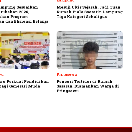
g
Lampung
ampung Sesuaikan
Mesuji Ukir Sejarah, Jadi Tuan
rubahan 2026,
Rumah Piala Soeratin Lampung
askan Program
Tiga Kategori Sekaligus
n dan Efisiensi Belanja
wu
Pringsewu
wu Perkuat Pendidikan
Pencuri Tertidur di Rumah
 bagi Generasi Muda
Sasaran, Diamankan Warga di
Pringsewu