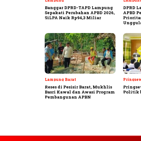
Lampung
Lampun
Banggar DPRD-TAPD Lampung
DPRD L
Sepakati Perubahan APBD 2026,
APBD Pe
SiLPA Naik Rp94,3 Miliar
Priorit
Unggula
Lampung Barat
Pringse
Reses di Pesisir Barat, Mukhlis
Pringse
Basri Kawal dan Awasi Program
Politik
Pembangunan APBN