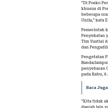
“Di Posko Pe
khusus di Po
beberapa oran
Unila,” kata 
Pemerintah k
Penyekatan y
Tim Yustisi 
dan Pengadil
Pengetatan P
Bandarlampun
penyebaran C
pada Rabu, 6 
Baca Juga
“Kita tidak 
daerah lain 