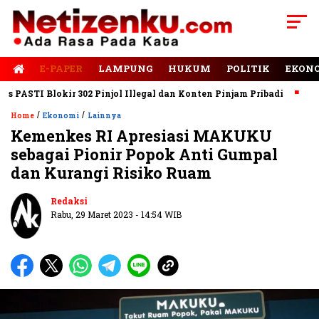
E-PAPER
LAMPUNG
HUKUM
POLITIK
EKON
STI Blokir 302 Pinjol Illegal dan Konten Pinjam Pribadi
Jalan 
/
/
Home
Ekonomi
Lainnya
Kemenkes RI Apresiasi MAKUKU
sebagai Pionir Popok Anti Gumpal
dan Kurangi Risiko Ruam
Redaksi
Rabu, 29 Maret 2023 - 14:54 WIB