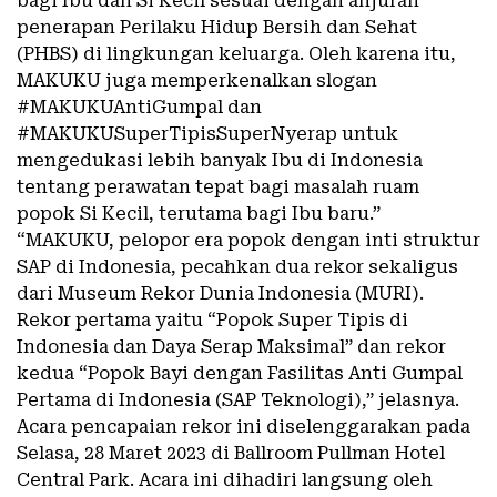
bagi Ibu dan Si Kecil sesuai dengan anjuran
penerapan Perilaku Hidup Bersih dan Sehat
(PHBS) di lingkungan keluarga. Oleh karena itu,
MAKUKU juga memperkenalkan slogan
#MAKUKUAntiGumpal dan
#MAKUKUSuperTipisSuperNyerap untuk
mengedukasi lebih banyak Ibu di Indonesia
tentang perawatan tepat bagi masalah ruam
popok Si Kecil, terutama bagi Ibu baru.”
“MAKUKU, pelopor era popok dengan inti struktur
SAP di Indonesia, pecahkan dua rekor sekaligus
dari Museum Rekor Dunia Indonesia (MURI).
Rekor pertama yaitu “Popok Super Tipis di
Indonesia dan Daya Serap Maksimal” dan rekor
kedua “Popok Bayi dengan Fasilitas Anti Gumpal
Pertama di Indonesia (SAP Teknologi),” jelasnya.
Acara pencapaian rekor ini diselenggarakan pada
Selasa, 28 Maret 2023 di Ballroom Pullman Hotel
Central Park. Acara ini dihadiri langsung oleh