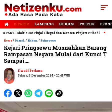
E-PAPER
LAMPUNG
HUKUM
POLITIK
EKON
STI Blokir 302 Pinjol Illegal dan Konten Pinjam Pribadi
Jalan 
/
/
/
Home
Daerah
Hukum
Pringsewu
Kejari Pringsewu Musnahkan Barang
Rampasan Negara Mulai dari Kunci T
Sampai….
Ilwadi Perkasa
Selasa, 3 Desember 2024 - 20:41 WIB