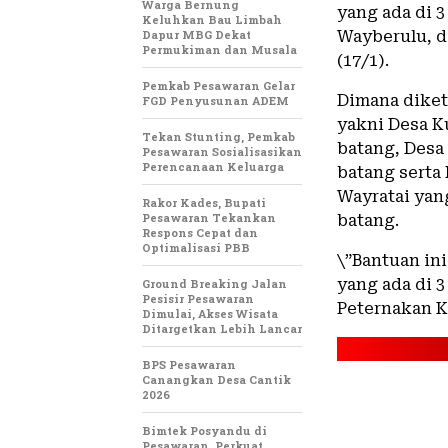
Warga Bernung
yang ada di 
Keluhkan Bau Limbah
Dapur MBG Dekat
Wayberulu, d
Permukiman dan Musala
(17/1).
Pemkab Pesawaran Gelar
Dimana diket
FGD Penyusunan ADEM
yakni Desa K
Tekan Stunting, Pemkab
batang, Desa
Pesawaran Sosialisasikan
Perencanaan Keluarga
batang serta
Wayratai yan
Rakor Kades, Bupati
Pesawaran Tekankan
batang.
Respons Cepat dan
Optimalisasi PBB
\”Bantuan in
yang ada di 3
Ground Breaking Jalan
Pesisir Pesawaran
Peternakan K
Dimulai, Akses Wisata
Ditargetkan Lebih Lancar
BPS Pesawaran
Canangkan Desa Cantik
2026
Bimtek Posyandu di
Pesawaran, Perkuat