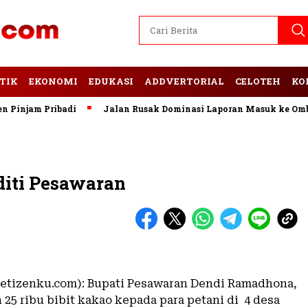
TIK
EKONOMI
EDUKASI
ADDVERTORIAL
CELOTEH
KO
njam Pribadi
Jalan Rusak Dominasi Laporan Masuk ke Ombud
iti Pesawaran
etizenku.com): Bupati Pesawaran Dendi Ramadhona,
25 ribu bibit kakao kepada para petani di 4 desa