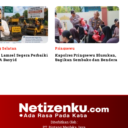
 Selatan
Pringsewu
Lamsel Segera Perbaiki
Kapolres Pringsewu Blusukan,
A Basyid
Bagikan Sembako dan Bendera
Diterbitkan Oleh :
PT. Bintang Merdeka Jaya