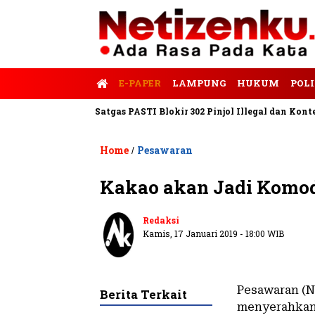
E-PAPER
LAMPUNG
HUKUM
POLI
lis Tempo
Satgas PASTI Blokir 302 Pinjol Illegal dan Konten Pi
Home
Pesawaran
/
Kakao akan Jadi Komod
Redaksi
Kamis, 17 Januari 2019 - 18:00 WIB
Pesawaran (N
Berita Terkait
menyerahkan 