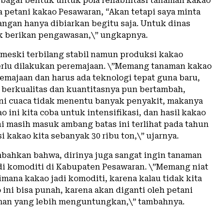
ebagai bentuk untuk pola rehabilitasi tanaman kakao
a petani kakao Pesawaran, “Akan tetapi saya minta
jangan hanya dibiarkan begitu saja. Untuk dinas
ik berikan pengawasan,\” ungkapnya.
meski terbilang stabil namun produksi kakao
rlu dilakukan peremajaan. \”Memang tanaman kakao
remajaan dan harus ada teknologi tepat guna baru,
a berkualitas dan kuantitasnya pun bertambah,
 ini cuaca tidak menentu banyak penyakit, makanya
 ini kita coba untuk intensifikasi, dan hasil kakao
ni masih masuk ambang batas ini terlihat pada tahun
i kakao kita sebanyak 30 ribu ton,\” ujarnya.
ahkan bahwa, dirinya juga sangat ingin tanaman
i komoditi di Kabupaten Pesawaran. \”Memang niat
imana kakao jadi komoditi, karena kalau tidak kita
ini bisa punah, karena akan diganti oleh petani
man yang lebih menguntungkan,\” tambahnya.