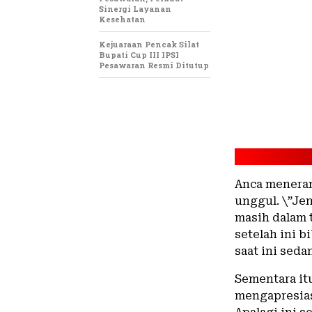
Sinergi Layanan
Kesehatan
Kejuaraan Pencak Silat
Bupati Cup III IPSI
Pesawaran Resmi Ditutup
Anca meneran
unggul. \”Je
masih dalam 
setelah ini b
saat ini sed
Sementara it
mengapresias