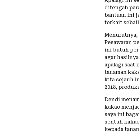
Apalagi ini s
ditengah par
bantuan ini 
terkait seba
Menurutnya, 
Pesawaran pe
ini butuh pe
agar hasilny
apalagi saat
tanaman kakao
kita sejauh i
2018, produks
Dendi menamb
kakao menjad
saya ini baga
sentuh kakao 
kepada tana