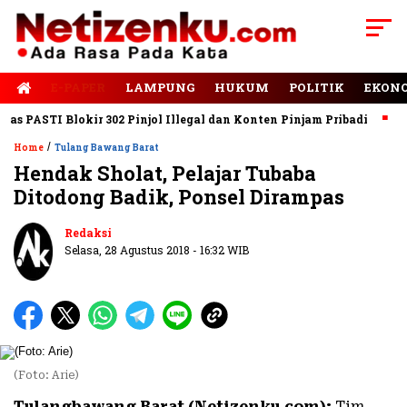
E-PAPER
LAMPUNG
HUKUM
POLITIK
EKON
PASTI Blokir 302 Pinjol Illegal dan Konten Pinjam Pribadi
Jala
/
Home
Tulang Bawang Barat
Hendak Sholat, Pelajar Tubaba
Ditodong Badik, Ponsel Dirampas
Redaksi
Selasa, 28 Agustus 2018 - 16:32 WIB
(Foto: Arie)
Tulangbawang Barat (Netizenku.com):
Tim