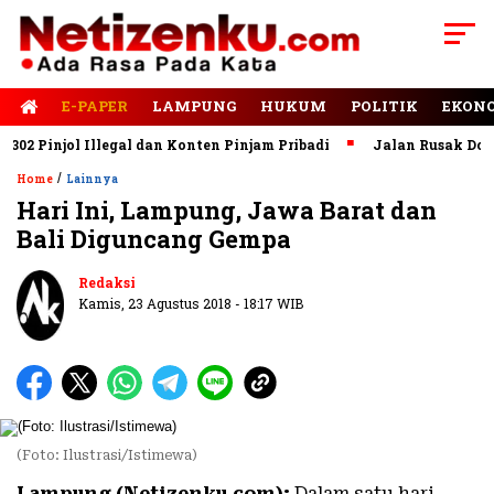
E-PAPER
LAMPUNG
HUKUM
POLITIK
EKON
 Pinjol Illegal dan Konten Pinjam Pribadi
Jalan Rusak Domina
/
Home
Lainnya
Hari Ini, Lampung, Jawa Barat dan
Bali Diguncang Gempa
Redaksi
Kamis, 23 Agustus 2018 - 18:17 WIB
(Foto: Ilustrasi/Istimewa)
Lampung (Netizenku.com):
Dalam satu hari,