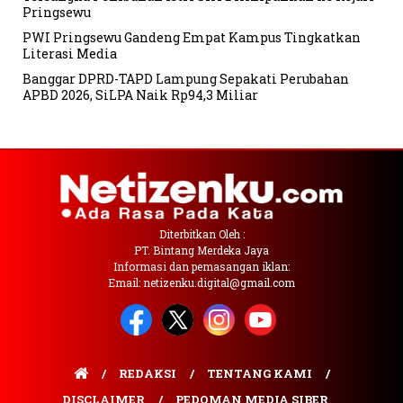
Pringsewu
PWI Pringsewu Gandeng Empat Kampus Tingkatkan
Literasi Media
Banggar DPRD-TAPD Lampung Sepakati Perubahan
APBD 2026, SiLPA Naik Rp94,3 Miliar
Diterbitkan Oleh :
PT. Bintang Merdeka Jaya
Informasi dan pemasangan iklan:
Email: netizenku.digital@gmail.com
REDAKSI
TENTANG KAMI
DISCLAIMER
PEDOMAN MEDIA SIBER