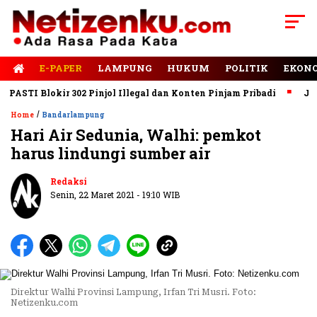
E-PAPER
LAMPUNG
HUKUM
POLITIK
EKON
TI Blokir 302 Pinjol Illegal dan Konten Pinjam Pribadi
Jalan R
/
Home
Bandarlampung
Hari Air Sedunia, Walhi: pemkot
harus lindungi sumber air
Redaksi
Senin, 22 Maret 2021 - 19:10 WIB
Direktur Walhi Provinsi Lampung, Irfan Tri Musri. Foto:
Netizenku.com