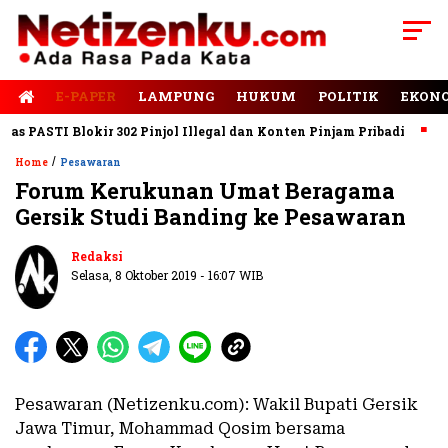
E-PAPER
LAMPUNG
HUKUM
POLITIK
EKON
 PASTI Blokir 302 Pinjol Illegal dan Konten Pinjam Pribadi
Jal
/
Home
Pesawaran
Forum Kerukunan Umat Beragama
Gersik Studi Banding ke Pesawaran
Redaksi
Selasa, 8 Oktober 2019 - 16:07 WIB
Pesawaran (Netizenku.com): Wakil Bupati Gersik
Jawa Timur, Mohammad Qosim bersama