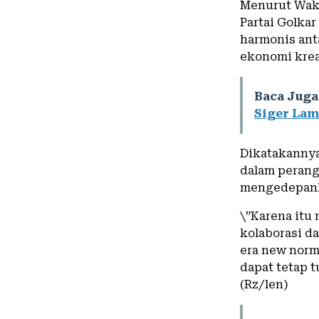
Menurut Waki
Partai Golka
harmonis anta
ekonomi krea
Baca Juga
Siger Lam
Dikatakanny
dalam perang
mengedepanka
\”Karena itu 
kolaborasi d
era new norm
dapat tetap 
(Rz/len)