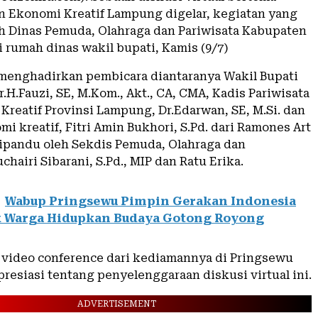
Ekonomi Kreatif Lampung digelar, kegiatan yang
leh Dinas Pemuda, Olahraga dan Pariwisata Kabupaten
 rumah dinas wakil bupati, Kamis (9/7)
 menghadirkan pembicara diantaranya Wakil Bupati
.H.Fauzi, SE, M.Kom., Akt., CA, CMA, Kadis Pariwisata
Kreatif Provinsi Lampung, Dr.Edarwan, SE, M.Si. dan
i kreatif, Fitri Amin Bukhori, S.Pd. dari Ramones Art
ipandu oleh Sekdis Pemuda, Olahraga dan
uchairi Sibarani, S.Pd., MIP dan Ratu Erika.
Wabup Pringsewu Pimpin Gerakan Indonesia
k Warga Hidupkan Budaya Gotong Royong
i video conference dari kediamannya di Pringsewu
resiasi tentang penyelenggaraan diskusi virtual ini.
ADVERTISEMENT