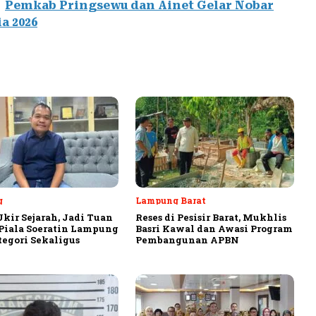
Pemkab Pringsewu dan Ainet Gelar Nobar
a 2026
g
Lampung Barat
Ukir Sejarah, Jadi Tuan
Reses di Pesisir Barat, Mukhlis
iala Soeratin Lampung
Basri Kawal dan Awasi Program
tegori Sekaligus
Pembangunan APBN