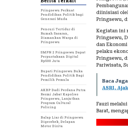
Berita Terkait
Pembangunan 
Pringsewu Perkuat
diinisiasi o
Pendidikan Politik bagi
Generasi Muda
Pringsewu, di
Pencuri Tertidur di
Kegiatan ini
Rumah Sasaran,
Pringsewu, Dr
Diamankan Warga di
Pringsewu
dan Ekonomi 
pelaku ekonom
SMPN 2 Pringsewu Dapat
Perpustakaan Digital
Pringsewu, d
Rp500 Juta
Pariwisata, S
Bupati Pringsewu Buka
Pendidikan Politik Bagi
Pemilih Pemula
Baca Juga
ASRI, Aja
AKBP Dadi Perdana Putra
Resmi Jabat Kapolres
Pringsewu, Lanjutkan
Program Cultural
Fauzi melalu
Policing
Barat, mengap
Balap Liar di Pringsewu
Digerebek, Delapan
Motor Disita