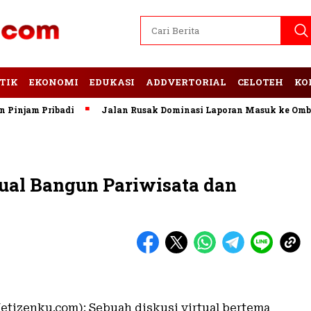
TIK
EKONOMI
EDUKASI
ADDVERTORIAL
CELOTEH
KO
njam Pribadi
Jalan Rusak Dominasi Laporan Masuk ke Ombuds
tual Bangun Pariwisata dan
etizenku.com): Sebuah diskusi virtual bertema