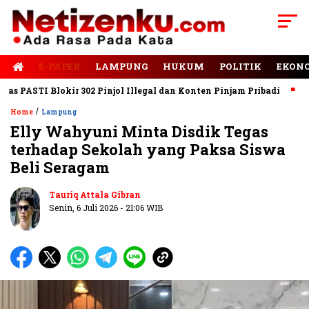
E-PAPER
LAMPUNG
HUKUM
POLITIK
EKON
ASTI Blokir 302 Pinjol Illegal dan Konten Pinjam Pribadi
Jalan
/
Home
Lampung
Elly Wahyuni Minta Disdik Tegas
terhadap Sekolah yang Paksa Siswa
Beli Seragam
Tauriq Attala Gibran
Senin, 6 Juli 2026 - 21:06 WIB