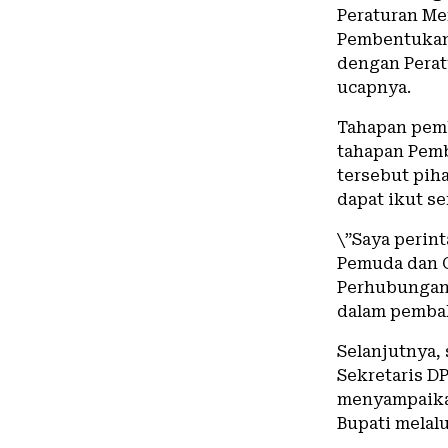
Peraturan Me
Pembentukan
dengan Perat
ucapnya.
Tahapan pem
tahapan Pemb
tersebut pih
dapat ikut s
\”Saya perin
Pemuda dan O
Perhubungan 
dalam pembah
Selanjutnya, 
Sekretaris D
menyampaikan
Bupati melal