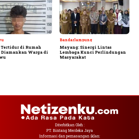
wu
Bandarlampung
 Tertidur di Rumah
Mayang: Sinergi Lintas
, Diamankan Warga di
Lembaga Kunci Perlindungan
ewu
Masyarakat
Diterbitkan Oleh :
PT. Bintang Merdeka Jaya
Informasi dan pemasangan iklan: