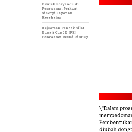
Bimtek Posyandu di
Pesawaran, Perkuat
Sinergi Layanan
Kesehatan
Kejuaraan Pencak Silat
Bupati Cup III IPSI
Pesawaran Resmi Ditutup
\”Dalam pros
mempedomani
Pembentukan
diubah deng