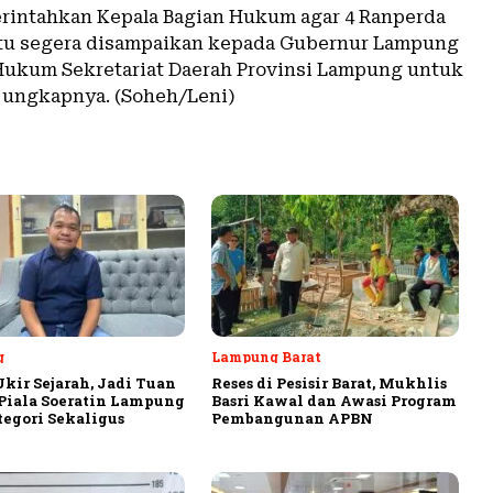
erintahkan Kepala Bagian Hukum agar 4 Ranperda
itu segera disampaikan kepada Gubernur Lampung
 Hukum Sekretariat Daerah Provinsi Lampung untuk
\” ungkapnya. (Soheh/Leni)
g
Lampung Barat
Ukir Sejarah, Jadi Tuan
Reses di Pesisir Barat, Mukhlis
iala Soeratin Lampung
Basri Kawal dan Awasi Program
tegori Sekaligus
Pembangunan APBN