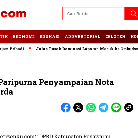
TIK
EKONOMI
EDUKASI
ADDVERTORIAL
CELOTEH
KO
Pribadi
Jalan Rusak Dominasi Laporan Masuk ke Ombudsman 
Paripurna Penyampaian Nota
rda
etizenku.com): DPRD Kabupaten Pesawaran