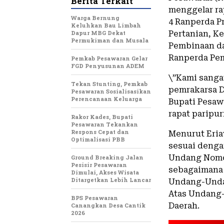
Berita Terkait
menggelar ra
Warga Bernung
4 Ranperda P
Keluhkan Bau Limbah
Dapur MBG Dekat
Pertanian, K
Permukiman dan Musala
Pembinaan da
Ranperda Pem
Pemkab Pesawaran Gelar
FGD Penyusunan ADEM
\”Kami sanga
Tekan Stunting, Pemkab
pemrakarsa D
Pesawaran Sosialisasikan
Perencanaan Keluarga
Bupati Pesaw
rapat paripur
Rakor Kades, Bupati
Pesawaran Tekankan
Respons Cepat dan
Menurut Eria
Optimalisasi PBB
sesuai deng
Undang Nomor
Ground Breaking Jalan
Pesisir Pesawaran
sebagaimana 
Dimulai, Akses Wisata
Ditargetkan Lebih Lancar
Undang-Unda
Atas Undang
BPS Pesawaran
Daerah.
Canangkan Desa Cantik
2026