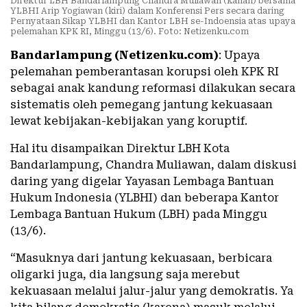
Direktur LBH Bandarlampung Chandra Muliawan (kanan) bersama
YLBHI Arip Yogiawan (kiri) dalam Konferensi Pers secara daring
Pernyataan Sikap YLBHI dan Kantor LBH se-Indoensia atas upaya
pelemahan KPK RI, Minggu (13/6). Foto: Netizenku.com
Bandarlampung (Netizenku.com)
: Upaya
pelemahan pemberantasan korupsi oleh KPK RI
sebagai anak kandung reformasi dilakukan secara
sistematis oleh pemegang jantung kekuasaan
lewat kebijakan-kebijakan yang koruptif.
Hal itu disampaikan Direktur LBH Kota
Bandarlampung, Chandra Muliawan, dalam diskusi
daring yang digelar Yayasan Lembaga Bantuan
Hukum Indonesia (YLBHI) dan beberapa Kantor
Lembaga Bantuan Hukum (LBH) pada Minggu
(13/6).
“Masuknya dari jantung kekuasaan, berbicara
oligarki juga, dia langsung saja merebut
kekuasaan melalui jalur-jalur yang demokratis. Ya