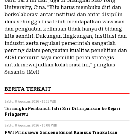
baru baru ini dan juga di Shanghai Jiao Tong
University, Cina. ”Kita harus membuka diri dan
berkolaborasi antar institusi dan antar disipilin
ilmu sehingga bisa lebih mendapatkan wawasan
dan penguatan kelimuan tidak hanya di bidang
kita sendiri. Dukungan lingkungan, institusi dan
industri serta regulasi pemerintah sangatlah
penting dalam penguatan kualitas penelitian dan
ADRI menurut saya memiliki peran strategis
untuk mewujudkan kolaborasi ini,” pungkas
Susanto. (Mel)
BERITA TERKAIT
Sabtu, 8 Agustus 2026 - 13:11 WIB
Tersangka Pembunuh Istri Siri Dilimpahkan ke Kejari
Pringsewu
Sabtu, 8 Agustus 2026 - 13:08 WIB
PWI Pringsewu Gandeng Empat Kampus Tingkatkan