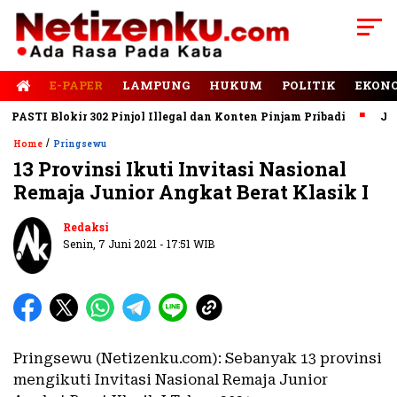
E-PAPER
LAMPUNG
HUKUM
POLITIK
EKON
STI Blokir 302 Pinjol Illegal dan Konten Pinjam Pribadi
Jalan 
/
Home
Pringsewu
13 Provinsi Ikuti Invitasi Nasional
Remaja Junior Angkat Berat Klasik I
Redaksi
Senin, 7 Juni 2021 - 17:51 WIB
Pringsewu (Netizenku.com): Sebanyak 13 provinsi
mengikuti Invitasi Nasional Remaja Junior