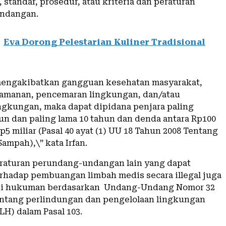
 standar, prosedur, atau kriteria dan peraturan
ndangan.
Eva Dorong Pelestarian Kuliner Tradisional
mengakibatkan gangguan kesehatan masyarakat,
amanan, pencemaran lingkungan, dan/atau
ngkungan, maka dapat dipidana penjara paling
hun dan paling lama 10 tahun dan denda antara Rp100
p5 miliar (Pasal 40 ayat (1) UU 18 Tahun 2008 Tentang
ampah),\” kata Irfan.
aturan perundang-undangan lain yang dapat
rhadap pembuangan limbah medis secara illegal juga
uhi hukuman berdasarkan Undang-Undang Nomor 32
antang perlindungan dan pengelolaan lingkungan
LH) dalam Pasal 103.