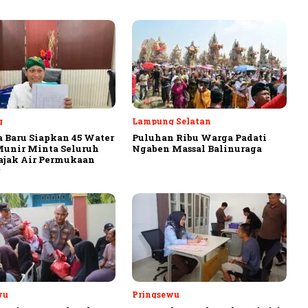
g
Lampung Selatan
 Baru Siapkan 45 Water
Puluhan Ribu Warga Padati
Munir Minta Seluruh
Ngaben Massal Balinuraga
ajak Air Permukaan
wu
Pringsewu