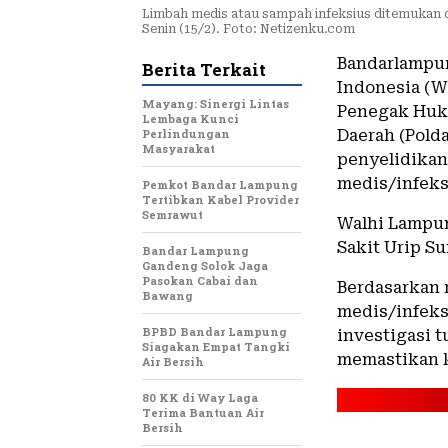
Limbah medis atau sampah infeksius ditemukan
Senin (15/2). Foto: Netizenku.com
Bandarlampu
Berita Terkait
Indonesia (W
Mayang: Sinergi Lintas
Penegak Huku
Lembaga Kunci
Perlindungan
Daerah (Pold
Masyarakat
penyelidika
medis/infeks
Pemkot Bandar Lampung
Tertibkan Kabel Provider
Semrawut
Walhi Lampu
Sakit Urip S
Bandar Lampung
Gandeng Solok Jaga
Pasokan Cabai dan
Berdasarkan 
Bawang
medis/infeks
BPBD Bandar Lampung
investigasi 
Siagakan Empat Tangki
memastikan k
Air Bersih
80 KK di Way Laga
Terima Bantuan Air
Bersih