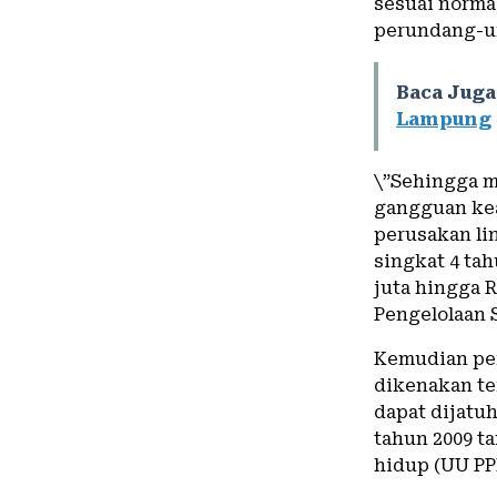
sesuai norma,
perundang-u
Baca Juga
Lampung
\”Sehingga 
gangguan ke
perusakan li
singkat 4 ta
juta hingga R
Pengelolaan S
Kemudian per
dikenakan te
dapat dijat
tahun 2009 t
hidup (UU PP