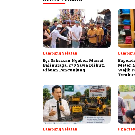
Lampung Selatan
Lampun
Egi Saksikan Ngaben Massal
Bapenda
Balinuraga, 270 Sawa Diikuti
Meter, 
Ribuan Pengunjung
Wajib P
Terukur
Lampung Selatan
Pringse