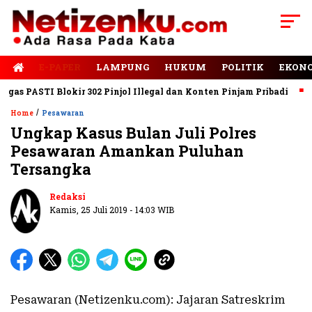
E-PAPER
LAMPUNG
HUKUM
POLITIK
EKON
as PASTI Blokir 302 Pinjol Illegal dan Konten Pinjam Pribadi
Ja
/
Home
Pesawaran
Ungkap Kasus Bulan Juli Polres
Pesawaran Amankan Puluhan
Tersangka
Redaksi
Kamis, 25 Juli 2019 - 14:03 WIB
Pesawaran (Netizenku.com): Jajaran Satreskrim