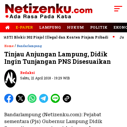
E-PAPER
LAMPUNG
HUKUM
POLITIK
EKON
TI Blokir 302 Pinjol Illegal dan Konten Pinjam Pribadi
Jalan R
/
Home
Bandarlampung
Tinjau Anjungan Lampung, Didik
Ingin Tunjangan PNS Disesuaikan
Redaksi
Sabtu, 21 April 2018 - 19:29 WIB
Bandarlampung (Netizenku.com): Pejabat
sementara (Pjs) Gubernur Lampung Didik