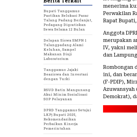
Berita Terkait
menerima kun
Bupati Tanggamus
Perwakilan R
Pastikan Relokasi Pasar
Talang Padang Berlanjut,
Rapat Bupati,
Pedagang Digratiskan
Sewa Selama 12 Bulan
Anggota DPRD
merupakan an
Delapan Siswa SMPN 1
Talangpadang Alami
IV, yakni me
Keluhan, Sampel
Makanan Diuji
dan Lampung 
Laboratorium
Rombongan di
Tanggamus Jajaki
ini, dan ber
Beasiswa dan Investasi
dengan Turki
(F-PDIP), Mir
Azuwansyah (
RSUD Batin Mangunang
Akui Minim Sosialisasi
Demokrat), da
SOP Pelayanan
DPRD Tanggamus Setujui
LKPj Bupati 2025,
Rekomendasikan
Perbaikan Kinerja
Pemerintahan