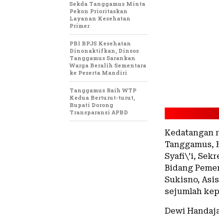
Sekda Tanggamus Minta
Pekon Prioritaskan
Layanan Kesehatan
Primer
PBI BPJS Kesehatan
Dinonaktifkan, Dinsos
Tanggamus Sarankan
Warga Beralih Sementara
ke Peserta Mandiri
Tanggamus Raih WTP
Kedua Berturut-turut,
Bupati Dorong
Transparansi APBD
Kedatangan r
Tanggamus, H
Syafi\’i, Sek
Bidang Pemer
Sukisno, Asis
sejumlah kep
Dewi Handaj