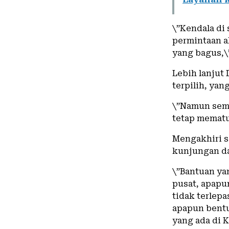
\”Kendala di 
permintaan a
yang bagus,\”
Lebih lanjut
terpilih, yan
\”Namun semu
tetap mematu
Mengakhiri s
kunjungan da
\”Bantuan ya
pusat, apapu
tidak terlepa
apapun bent
yang ada di 