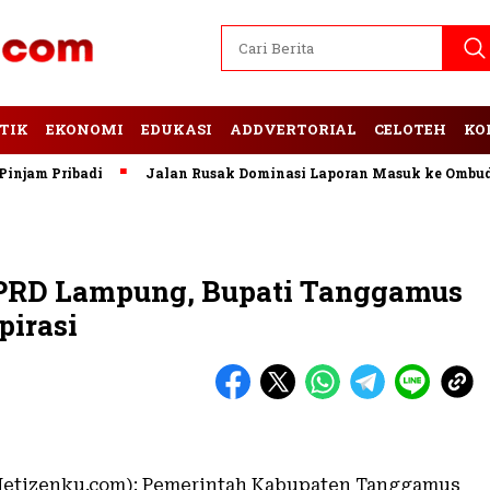
TIK
EKONOMI
EDUKASI
ADDVERTORIAL
CELOTEH
KO
Pribadi
Jalan Rusak Dominasi Laporan Masuk ke Ombudsman 
DPRD Lampung, Bupati Tanggamus
irasi
Netizenku.com): Pemerintah Kabupaten Tanggamus