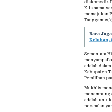
diakomodir. 
Kita sama-sa
memajukan P
Tanggamus,\”
Baca Juga
Keluhan, 
Sementara Hi
menyampaika
adalah dalam
Kabupaten Ta
Pemilihan pa
Mukhlis mene
menampung as
adalah untu
persoalan ya