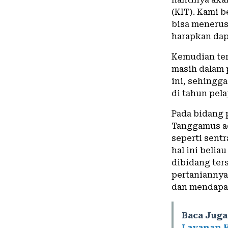
(KIT). Kami 
bisa menerus
harapkan dapa
Kemudian te
masih dalam p
ini, sehingg
di tahun pela
Pada bidang 
Tanggamus ad
seperti sent
hal ini beli
dibidang ter
pertaniannya
dan mendapat
Baca Juga
Layanan 