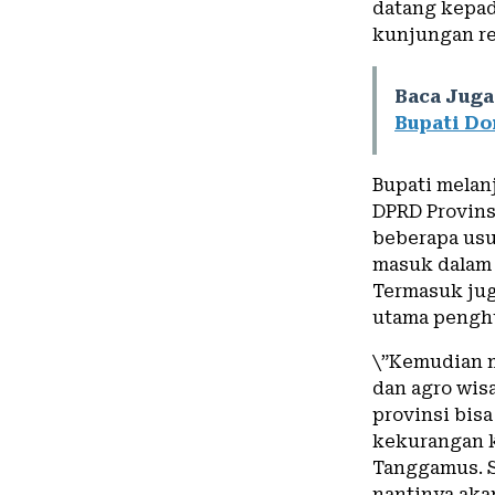
datang kepad
kunjungan r
Baca Juga
Bupati D
Bupati melan
DPRD Provins
beberapa usu
masuk dalam 
Termasuk ju
utama penghu
\”Kemudian m
dan agro wis
provinsi bis
kekurangan 
Tanggamus. S
nantinya aka