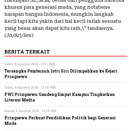
Handajani SE,.M.M, bebas dari pengguna narkoba
khusus para generasi muda, yang notabene
harapan bangsa Indonesia, mungkin langkah
kecil tapi kita yakin dari hal kecil inilah sesuatu
yang besar akan dapat kita raih,\” tandasnya.
(Jn/Arj/len)
BERITA TERKAIT
Sabtu, 8 Agustus 2026 - 13:11 WIB
Tersangka Pembunuh Istri Siri Dilimpahkan ke Kejari
Pringsewu
Sabtu, 8 Agustus 2026 - 13:08 WIB
PWI Pringsewu Gandeng Empat Kampus Tingkatkan
Literasi Media
Kamis, 6 Agustus 2026 - 15:16 WIB
Pringsewu Perkuat Pendidikan Politik bagi Generasi
Muda