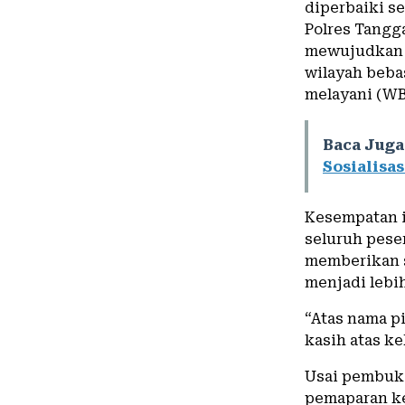
diperbaiki s
Polres Tangg
mewujudkan p
wilayah beba
melayani (WB
Baca Juga
Sosialisa
Kesempatan i
seluruh pese
memberikan 
menjadi lebih
“Atas nama p
kasih atas ke
Usai pembuka
pemaparan k