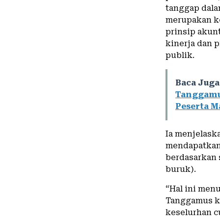
tanggap dala
merupakan ko
prinsip akun
kinerja dan 
publik.
Baca Juga
Tanggamu
Peserta M
Ia menjelask
mendapatkan 
berdasarkan s
buruk).
“Hal ini menu
Tanggamus ke
keselurhan c