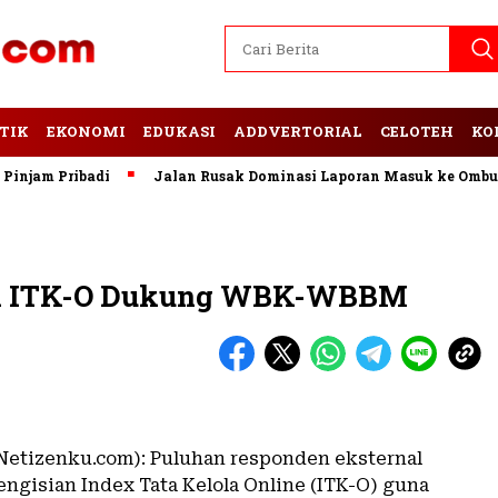
TIK
EKONOMI
EDUKASI
ADDVERTORIAL
CELOTEH
KO
 Pribadi
Jalan Rusak Dominasi Laporan Masuk ke Ombudsman
Isi ITK-O Dukung WBK-WBBM
etizenku.com): Puluhan responden eksternal
ngisian Index Tata Kelola Online (ITK-O) guna