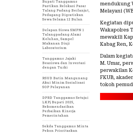
Bupati Tanggamus
mendukung Wi
Pastikan Relokasi Pasar
Talang Padang Berlanjut,
Melayani (WB
Pedagang Digratiskan
Sewa Selama 12 Bulan
Kegiatan dip
Wakapolres T
Delapan Siswa SMPN 1
Talangpadang Alami
mewakili Kap
Keluhan, Sampel
Makanan Diuji
Kabag Ren, K
Laboratorium
Dalam kegiat
Tanggamus Jajaki
M. Umar, per
Beasiswa dan Investasi
dengan Turki
perwakilan K
FKUB, akadem
RSUD Batin Mangunang
Akui Minim Sosialisasi
tokoh pemuda
SOP Pelayanan
DPRD Tanggamus Setujui
LKPj Bupati 2025,
Rekomendasikan
Perbaikan Kinerja
Pemerintahan
Sekda Tanggamus Minta
Pekon Prioritaskan