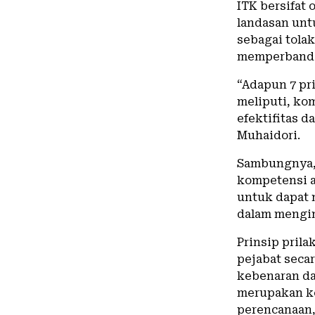
ITK bersifat
landasan unt
sebagai tola
memperbandin
“Adapun 7 pri
meliputi, kom
efektifitas 
Muhaidori.
Sambungnya, 
kompetensi 
untuk dapat 
dalam mengim
Prinsip pril
pejabat secar
kebenaran da
merupakan ke
perencanaan,