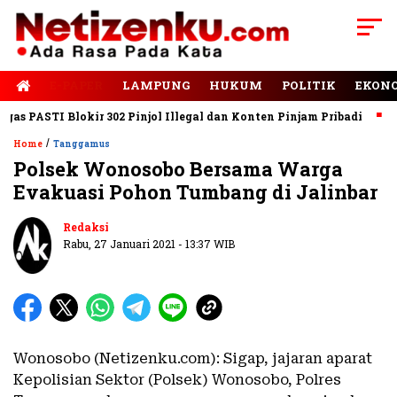
E-PAPER
LAMPUNG
HUKUM
POLITIK
EKON
 PASTI Blokir 302 Pinjol Illegal dan Konten Pinjam Pribadi
Jal
/
Home
Tanggamus
Polsek Wonosobo Bersama Warga
Evakuasi Pohon Tumbang di Jalinbar
Redaksi
Rabu, 27 Januari 2021 - 13:37 WIB
Wonosobo (Netizenku.com): Sigap, jajaran aparat
Kepolisian Sektor (Polsek) Wonosobo, Polres