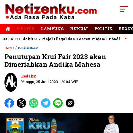
E-PAPER
LAMPUNG
HUKUM
POLITIK
EKON
ASTI Blokir 302 Pinjol Illegal dan Konten Pinjam Pribadi
Jalan
/
Home
Pesisir Barat
Penutupan Krui Fair 2023 akan
Dimeriahkan Andika Mahesa
Redaksi
Minggu, 25 Juni 2023 - 20:04 WIB