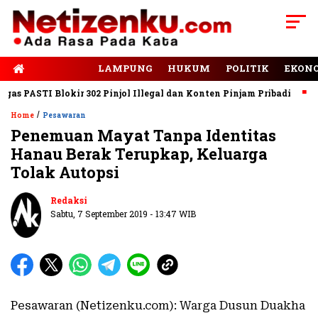
E-PAPER
LAMPUNG
HUKUM
POLITIK
EKON
 PASTI Blokir 302 Pinjol Illegal dan Konten Pinjam Pribadi
Jal
/
Home
Pesawaran
Penemuan Mayat Tanpa Identitas
Hanau Berak Terupkap, Keluarga
Tolak Autopsi
Redaksi
Sabtu, 7 September 2019 - 13:47 WIB
Pesawaran (Netizenku.com): Warga Dusun Duakha