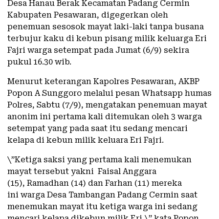
Desa Hanau Berak Kecamatan Padang Cermin
Kabupaten Pesawaran, digegerkan oleh
penemuan sesosok mayat laki-laki tanpa busana
terbujur kaku di kebun pisang milik keluarga Eri
Fajri warga setempat pada Jumat (6/9) sekira
pukul 16.30 wib.
Menurut keterangan Kapolres Pesawaran, AKBP
Popon A Sunggoro melalui pesan Whatsapp humas
Polres, Sabtu (7/9), mengatakan penemuan mayat
anonim ini pertama kali ditemukan oleh 3 warga
setempat yang pada saat itu sedang mencari
kelapa di kebun milik keluara Eri Fajri.
\”Ketiga saksi yang pertama kali menemukan
mayat tersebut yakni Faisal Anggara
(15), Ramadhan (14) dan Farhan (11) mereka
ini warga Desa Tambangan Padang Cermin saat
menemukan mayat itu ketiga warga ini sedang
mencari kelapa dikebun milik Eri,\” kata Popon.