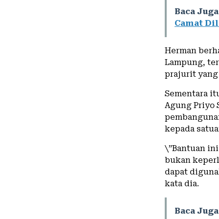
Baca Juga
Camat Dil
Herman berha
Lampung, ter
prajurit yang
Sementara it
Agung Priyo 
pembangunan
kepada satua
\”Bantuan in
bukan keperl
dapat diguna
kata dia.
Baca Juga