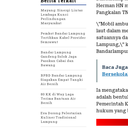
Berita Terkait
Herman HN m
Mayang: Sinergi Lintas
Pangkalan TNI
Lembaga Kunci
Perlindungan
Masyarakat
\”Mobil ambu
laut dalam m
Pemkot Bandar Lampung
satuannya da
Tertibkan Kabel Provider
Semrawut
Lampung,\” 
Bandarlampung
Bandar Lampung
Gandeng Solok Jaga
Pasokan Cabai dan
Bawang
Baca Juga
Bersekola
BPBD Bandar Lampung
Siagakan Empat Tangki
Air Bersih
Ia mengataka
80 KK di Way Laga
adalah bentu
Terima Bantuan Air
Bersih
Pemerintah K
hukum yang b
Eva Dorong Pelestarian
Kuliner Tradisional
Lampung