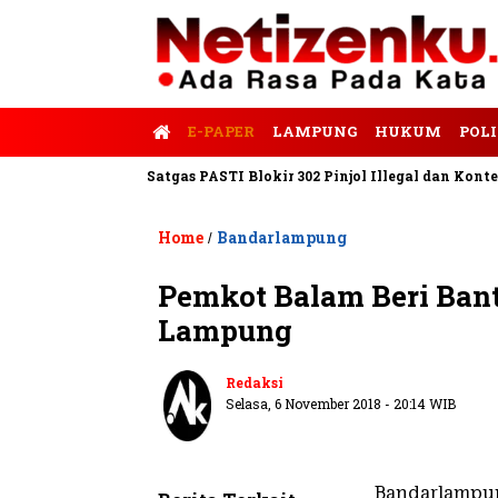
E-PAPER
LAMPUNG
HUKUM
POLI
lis Tempo
Satgas PASTI Blokir 302 Pinjol Illegal dan Konten Pi
Home
Bandarlampung
/
Pemkot Balam Beri Ban
Lampung
Redaksi
Selasa, 6 November 2018 - 20:14 WIB
Bandarlampu