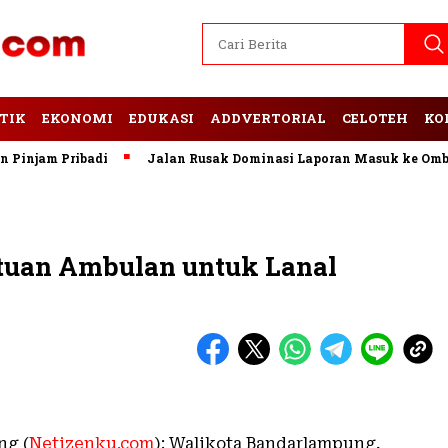
TIK
EKONOMI
EDUKASI
ADDVERTORIAL
CELOTEH
KO
njam Pribadi
Jalan Rusak Dominasi Laporan Masuk ke Ombuds
tuan Ambulan untuk Lanal
ng (
Netizenku.com
): Walikota Bandarlampung,