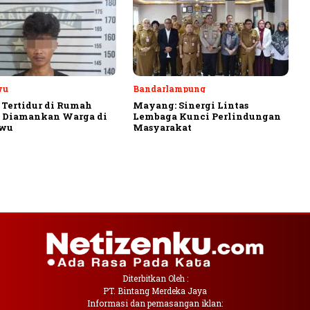
wu
Bandarlampung
 Tertidur di Rumah
Mayang: Sinergi Lintas
, Diamankan Warga di
Lembaga Kunci Perlindungan
ewu
Masyarakat
Diterbitkan Oleh :
PT. Bintang Merdeka Jaya
Informasi dan pemasangan iklan: