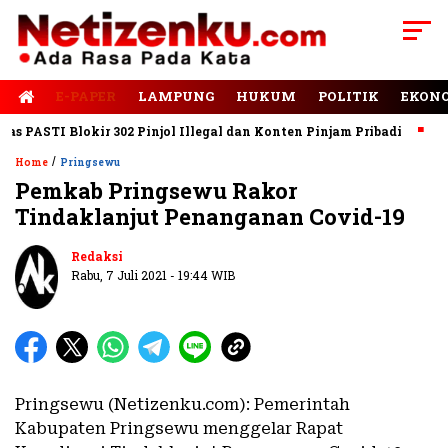
E-PAPER
LAMPUNG
HUKUM
POLITIK
EKON
PASTI Blokir 302 Pinjol Illegal dan Konten Pinjam Pribadi
Jala
/
Home
Pringsewu
Pemkab Pringsewu Rakor
Tindaklanjut Penanganan Covid-19
Redaksi
Rabu, 7 Juli 2021 - 19:44 WIB
Pringsewu (Netizenku.com): Pemerintah
Kabupaten Pringsewu menggelar Rapat