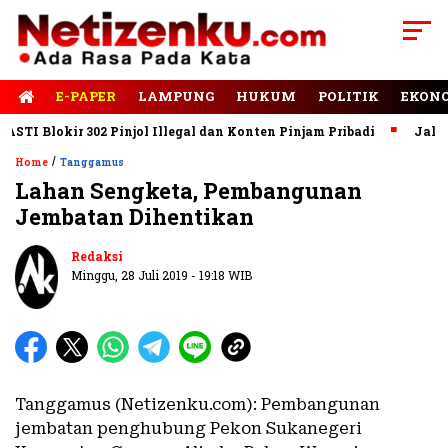
E-PAPER
LAMPUNG
HUKUM
POLITIK
EKON
Blokir 302 Pinjol Illegal dan Konten Pinjam Pribadi
Jalan Rus
/
Home
Tanggamus
Lahan Sengketa, Pembangunan
Jembatan Dihentikan
Redaksi
Minggu, 28 Juli 2019 - 19:18 WIB
Tanggamus (Netizenku.com): Pembangunan
jembatan penghubung Pekon Sukanegeri