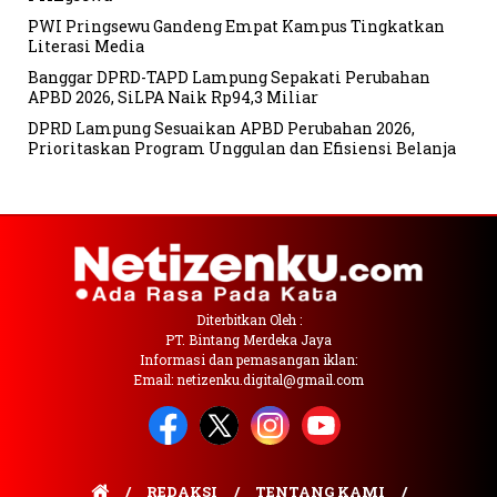
PWI Pringsewu Gandeng Empat Kampus Tingkatkan
Literasi Media
Banggar DPRD-TAPD Lampung Sepakati Perubahan
APBD 2026, SiLPA Naik Rp94,3 Miliar
DPRD Lampung Sesuaikan APBD Perubahan 2026,
Prioritaskan Program Unggulan dan Efisiensi Belanja
Diterbitkan Oleh :
PT. Bintang Merdeka Jaya
Informasi dan pemasangan iklan:
Email: netizenku.digital@gmail.com
REDAKSI
TENTANG KAMI