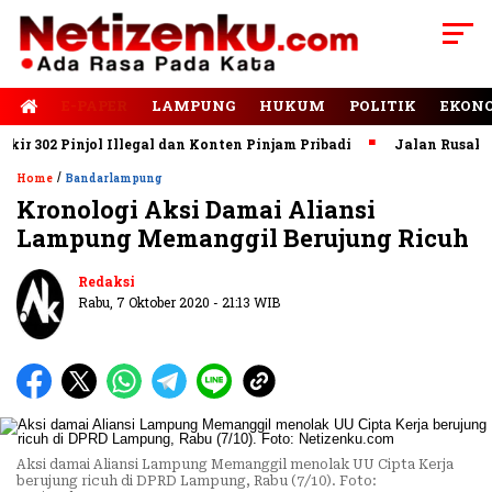
E-PAPER
LAMPUNG
HUKUM
POLITIK
EKON
02 Pinjol Illegal dan Konten Pinjam Pribadi
Jalan Rusak Domin
/
Home
Bandarlampung
Kronologi Aksi Damai Aliansi
Lampung Memanggil Berujung Ricuh
Redaksi
Rabu, 7 Oktober 2020 - 21:13 WIB
Aksi damai Aliansi Lampung Memanggil menolak UU Cipta Kerja
berujung ricuh di DPRD Lampung, Rabu (7/10). Foto: