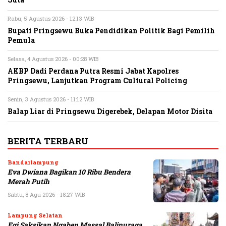
Juta
Rabu, 5 Agustus 2026 - 12:13 WIB
Bupati Pringsewu Buka Pendidikan Politik Bagi Pemilih
Pemula
Selasa, 4 Agustus 2026 - 00:28 WIB
AKBP Dadi Perdana Putra Resmi Jabat Kapolres
Pringsewu, Lanjutkan Program Cultural Policing
Senin, 3 Agustus 2026 - 11:12 WIB
Balap Liar di Pringsewu Digerebek, Delapan Motor Disita
BERITA TERBARU
Bandarlampung
Eva Dwiana Bagikan 10 Ribu Bendera
Merah Putih
Sabtu, 8 Agu 2026 - 18:27 WIB
Lampung Selatan
Egi Saksikan Ngaben Massal Balinuraga,