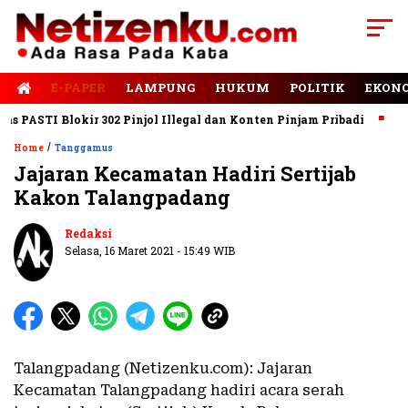
E-PAPER
LAMPUNG
HUKUM
POLITIK
EKON
PASTI Blokir 302 Pinjol Illegal dan Konten Pinjam Pribadi
Jala
/
Home
Tanggamus
Jajaran Kecamatan Hadiri Sertijab
Kakon Talangpadang
Redaksi
Selasa, 16 Maret 2021 - 15:49 WIB
Talangpadang (Netizenku.com): Jajaran
Kecamatan Talangpadang hadiri acara serah