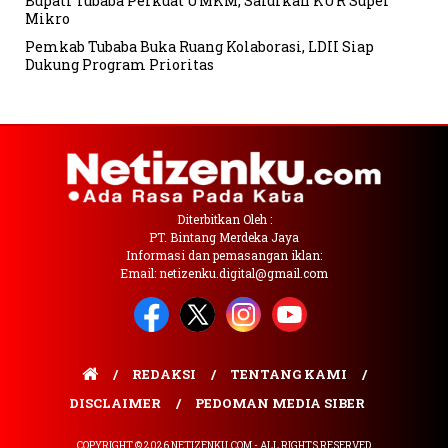
Bupati Tubaba Perkuat UMKM, Salurkan KUR Super
Mikro
Pemkab Tubaba Buka Ruang Kolaborasi, LDII Siap
Dukung Program Prioritas
Diterbitkan Oleh :
PT. Bintang Merdeka Jaya
Informasi dan pemasangan iklan:
Email: netizenku.digital@gmail.com
REDAKSI
TENTANG KAMI
DISCLAIMER
PEDOMAN MEDIA SIBER
COPYRIGHT © 2026 NETIZENKU.COM - ALL RIGHTS RESERVED