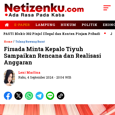
E-PAPER
LAMPUNG
HUKUM
POLITIK
EKON
TI Blokir 302 Pinjol Illegal dan Konten Pinjam Pribadi
Jalan R
/
Home
Tulang Bawang Barat
Firsada Minta Kepalo Tiyuh
Sampaikan Rencana dan Realisasi
Anggaran
Leni Marlina
Rabu, 4 September 2024 - 20:04 WIB