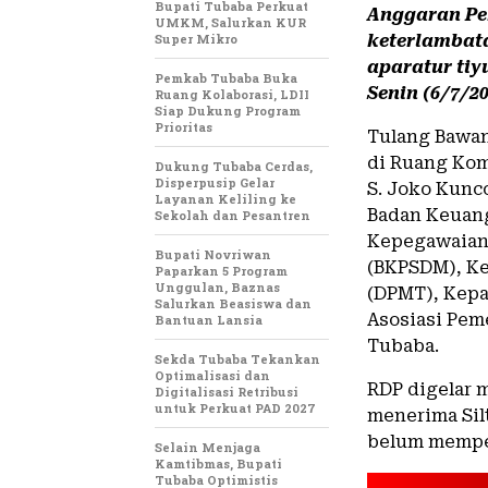
Bupati Tubaba Perkuat
Anggaran Pe
UMKM, Salurkan KUR
Super Mikro
keterlambata
aparatur tiy
Pemkab Tubaba Buka
Senin (6/7/20
Ruang Kolaborasi, LDII
Siap Dukung Program
Prioritas
Tulang Bawa
di Ruang Kom
Dukung Tubaba Cerdas,
Disperpusip Gelar
S. Joko Kunc
Layanan Keliling ke
Badan Keuang
Sekolah dan Pesantren
Kepegawaian
Bupati Novriwan
(BKPSDM), Ke
Paparkan 5 Program
Unggulan, Baznas
(DPMT), Kepal
Salurkan Beasiswa dan
Asosiasi Pem
Bantuan Lansia
Tubaba.
Sekda Tubaba Tekankan
Optimalisasi dan
RDP digelar 
Digitalisasi Retribusi
untuk Perkuat PAD 2027
menerima Sil
belum memper
Selain Menjaga
Kamtibmas, Bupati
Tubaba Optimistis