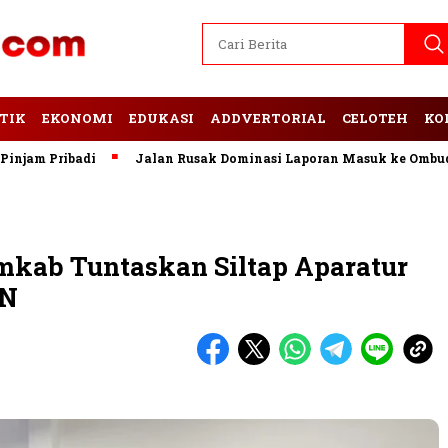
TIK
EKONOMI
EDUKASI
ADDVERTORIAL
CELOTEH
KO
Pribadi
Jalan Rusak Dominasi Laporan Masuk ke Ombudsman 
Baca Juga
Inspektorat Tubaba
Gandeng Kejari Perkuat Pengawasan
kab Tuntaskan Siltap Aparatur
SN