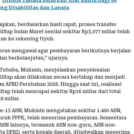
Dinsos Tubaba Salurkan Alat Bantu bagi 89
g Disabilitas dan Lansia
pkan, berdasarkan hasil rapat, proses transfer
ltap bulan Maret senilai sekitar Rp3,077 miliar telah
kan ke rekening tiyuh.
erus mengawal agar pembayaran berikutnya berjalan
an berkelanjutan,” ujarnya.
Tubaba, Mukmin, menjelaskan penyelesaian
iltap akan dilakukan secara bertahap dan menjadi
am APBD Perubahan 2026. Hingga saat ini, realisasi
ltap telah mencapai sekitar Rp16 miliar dari total
 miliar.
 ke-13 ASN, Mukmin mengatakan sekitar 1.400 ASN,
uruh PPPK, telah menerima pembayaran. Sementara
0 ASN lainnya, termasuk ASN non-guru, ASN non-
ta DPRD, serta kepala daerah, dijadwalkan menerima