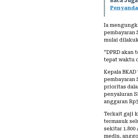
Baca Juga
Penyandan
Ia mengungka
pembayaran Si
mulai dilaku
“DPRD akan t
tepat waktu d
Kepala BKAD 
pembayaran S
prioritas dal
penyaluran Si
anggaran Rp39
Terkait gaji
termasuk sel
sekitar 1.80
medis, anggo