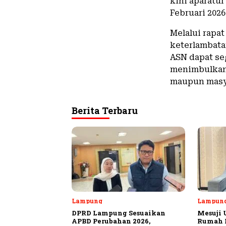
kini aparatur
Februari 2026
Melalui rapat
keterlambata
ASN dapat se
menimbulkan 
maupun masya
Berita Terbaru
Lampung
Lampun
DPRD Lampung Sesuaikan
Mesuji 
APBD Perubahan 2026,
Rumah P