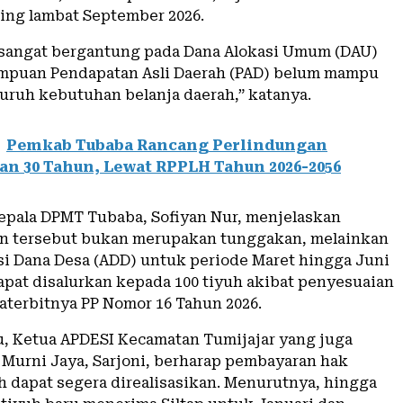
ling lambat September 2026.
sangat bergantung pada Dana Alokasi Umum (DAU)
mpuan Pendapatan Asli Daerah (PAD) belum mampu
uruh kebutuhan belanja daerah,” katanya.
Pemkab Tubaba Rancang Perlindungan
n 30 Tahun, Lewat RPPLH Tahun 2026-2056
 Kepala DPMT Tubaba, Sofiyan Nur, menjelaskan
n tersebut bukan merupakan tunggakan, melainkan
si Dana Desa (ADD) untuk periode Maret hingga Juni
apat disalurkan kepada 100 tiyuh akibat penyesuaian
caterbitnya PP Nomor 16 Tahun 2026.
u, Ketua APDESI Kecamatan Tumijajar yang juga
 Murni Jaya, Sarjoni, berharap pembayaran hak
uh dapat segera direalisasikan. Menurutnya, hingga