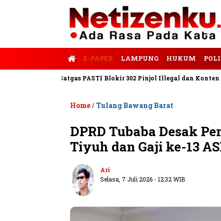
E-PAPER
LAMPUNG
HUKUM
POLI
empo
Satgas PASTI Blokir 302 Pinjol Illegal dan Konten Pinjam 
Home
Tulang Bawang Barat
/
DPRD Tubaba Desak Pem
Tiyuh dan Gaji ke-13 A
Ari
Selasa, 7 Juli 2026 - 12:32 WIB