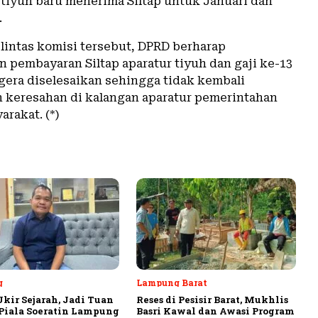
 tiyuh baru menerima Siltap untuk Januari dan
.
 lintas komisi tersebut, DPRD berharap
n pembayaran Siltap aparatur tiyuh dan gaji ke-13
gera diselesaikan sehingga tidak kembali
keresahan di kalangan aparatur pemerintahan
rakat. (*)
g
Lampung Barat
Ukir Sejarah, Jadi Tuan
Reses di Pesisir Barat, Mukhlis
iala Soeratin Lampung
Basri Kawal dan Awasi Program