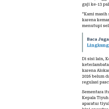
gaji ke-13 pa
“Kami masih 
karena kema
menutupi sel
Baca Juga
Lingkunga
Di sisi lain,
keterlambata
karena Aloka
2026 belum d
regulasi pas
Sementara it
Kepala Tiyuh
aparatur tiy