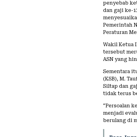
penyebab ket
dan gaji ke-
menyesuaikan
Pemerintah N
Peraturan Me
Wakil Ketua 
tersebut mer
ASN yang hin
Sementara it
(KSB), M. Ta
Siltap dan ga
tidak terus b
“Persoalan k
menjadi evalu
berulang di 