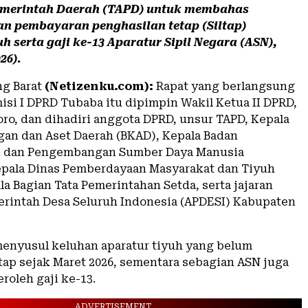
merintah Daerah (TAPD) untuk membahas
n pembayaran penghasilan tetap (Siltap)
uh serta gaji ke-13 Aparatur Sipil Negara (ASN),
26).
ng Barat
(Netizenku.com):
Rapat yang berlangsung
isi I DPRD Tubaba itu dipimpin Wakil Ketua II DPRD,
oro, dan dihadiri anggota DPRD, unsur TAPD, Kepala
an dan Aset Daerah (BKAD), Kepala Badan
 dan Pengembangan Sumber Daya Manusia
pala Dinas Pemberdayaan Masyarakat dan Tiyuh
a Bagian Tata Pemerintahan Setda, serta jajaran
erintah Desa Seluruh Indonesia (APDESI) Kabupaten
menyusul keluhan aparatur tiyuh yang belum
tap sejak Maret 2026, sementara sebagian ASN juga
oleh gaji ke-13.
ADVERTISEMENT